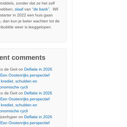
nmiddels, zonder dat ze het zelf
 hebben,
slaaf
van
“de bank”.
Wil
s starter in 2022 een huis gaan
, dan kun je beter wachten tot de
nbubble weer is leeggelopen.
cent comments
co de Geit
on
Deflatie in 2026
Een Oostenrijks perspectief
 krediet, schulden en
onomische cycli
co de Geit
on
Deflatie in 2026
Een Oostenrijks perspectief
 krediet, schulden en
onomische cycli
izenhyper
on
Deflatie in 2026
Een Oostenrijks perspectief