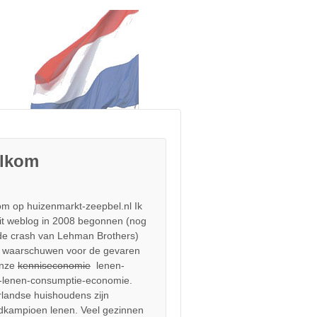
lkom
m op huizenmarkt-zeepbel.nl Ik
it weblog in 2008 begonnen (nog
de crash van Lehman Brothers)
 waarschuwen voor de gevaren
onze
kenniseconomie
lenen-
-lenen-consumptie-economie.
landse huishoudens zijn
dkampioen lenen. Veel gezinnen