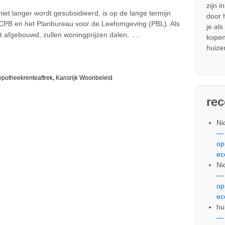
zijn i
iet langer wordt gesubsidieerd, is op de lange termijn
door
 CPB en het Planbureau voor de Leefomgeving (PBL). Als
je al
…
t afgebouwd, zullen woningprijzen dalen,
kopen
huize
ypotheekrenteaftrek
,
Kansrijk Woonbeleid
re
Ni
— 
op
ec
Ni
— 
op
ec
hu
— 