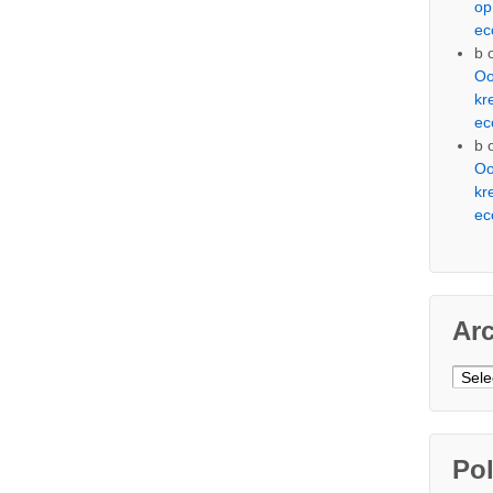
op
ec
b
Oo
kr
ec
b
Oo
kr
ec
Ar
Arch
Pol