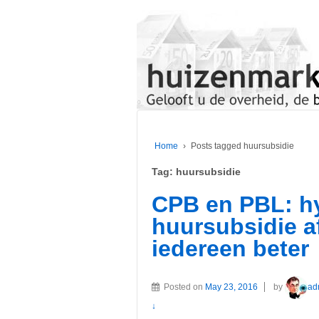
Home
›
Posts tagged huursubsidie
Tag:
huursubsidie
CPB en PBL: hy
huursubsidie a
iedereen beter
Posted on
May 23, 2016
by
ad
↓