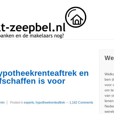
We
potheekrenteaftrek en
Welko
fschaffen is voor
ben d
voor 
om te
van 
lenen
min
Posted in
experts
,
hypotheekrenteaftrek
—
1,182 Comments
Neder
werel