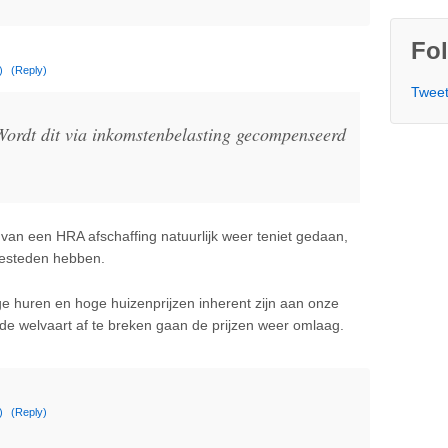
Fol
)
(Reply)
Tweet
Wordt dit via inkomstenbelasting gecompenseerd
t van een HRA afschaffing natuurlijk weer teniet gedaan,
esteden hebben.
ge huren en hoge huizenprijzen inherent zijn aan onze
de welvaart af te breken gaan de prijzen weer omlaag.
)
(Reply)