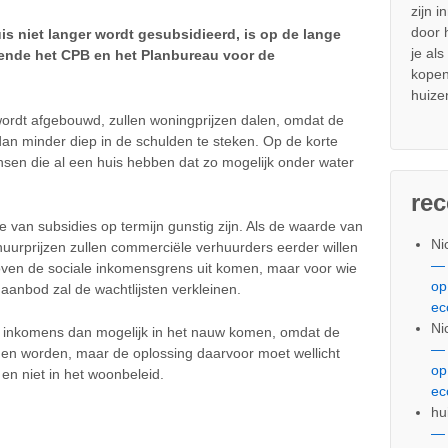
zijn i
door
is niet langer wordt gesubsidieerd, is op de lange
je al
ekende het CPB en het Planbureau voor de
kopen
huize
wordt afgebouwd, zullen woningprijzen dalen, omdat de
an minder diep in de schulden te steken. Op de korte
ensen die al een huis hebben dat zo mogelijk onder water
re
van subsidies op termijn gunstig zijn. Als de waarde van
Ni
uurprijzen zullen commerciële verhuurders eerder willen
— 
ven de sociale inkomensgrens uit komen, maar voor wie
op
e aanbod zal de wachtlijsten verkleinen.
ec
Ni
te inkomens dan mogelijk in het nauw komen, omdat de
— 
nnen worden, maar de oplossing daarvoor moet wellicht
op
en niet in het woonbeleid.
ec
hu
— 