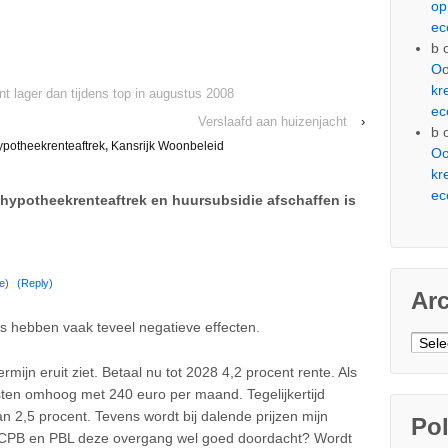
op
ec
b
Oo
kr
t lager dan tijdens top in augustus 2008
ec
Verslaafd aan huizenjacht
›
b
ypotheekrenteaftrek
,
Kansrijk Woonbeleid
Oo
kr
ec
hypotheekrenteaftrek en huursubsidie afschaffen is
e)
(Reply)
Ar
es hebben vaak teveel negatieve effecten.
Arch
ermijn eruit ziet. Betaal nu tot 2028 4,2 procent rente. Als
sten omhoog met 240 euro per maand. Tegelijkertijd
van 2,5 procent. Tevens wordt bij dalende prijzen mijn
Pol
CPB en PBL deze overgang wel goed doordacht? Wordt