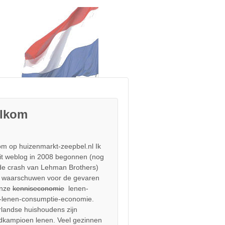
lkom
m op huizenmarkt-zeepbel.nl Ik
it weblog in 2008 begonnen (nog
de crash van Lehman Brothers)
 waarschuwen voor de gevaren
onze
kenniseconomie
lenen-
-lenen-consumptie-economie.
landse huishoudens zijn
dkampioen lenen. Veel gezinnen