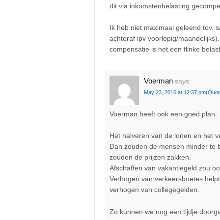
dit via inkomstenbelasting gecomp
Ik heb niet maximaal geleend tov. sal
achteraf ipv voorlopig/maandelijks
compensatie is het een flinke belas
Voerman
says:
May 23, 2016 at 12:37 pm
(Quot
Voerman heeft ook een goed plan:
Het halveren van de lonen en het v
Dan zouden de mensen minder te b
zouden de prijzen zakken.
Afschaffen van vakantiegeld zou ook 
Verhogen van verkeersboetes helpt 
verhogen van collegegelden.
Zo kunnen we nog een tijdje doorg