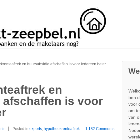
renteaftrek en huursubsidie afschaffen is voor iedereen beter
We
teaftrek en
Welko
 afschaffen is voor
ben d
voor 
er
om te
van 
lenen
min
Posted in
experts
,
hypotheekrenteaftrek
—
1,182 Comments
Neder
werel