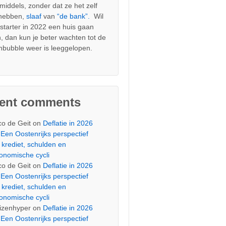
nmiddels, zonder dat ze het zelf
 hebben,
slaaf
van
“de bank”.
Wil
s starter in 2022 een huis gaan
, dan kun je beter wachten tot de
nbubble weer is leeggelopen.
cent comments
co de Geit
on
Deflatie in 2026
Een Oostenrijks perspectief
 krediet, schulden en
onomische cycli
co de Geit
on
Deflatie in 2026
Een Oostenrijks perspectief
 krediet, schulden en
onomische cycli
izenhyper
on
Deflatie in 2026
Een Oostenrijks perspectief