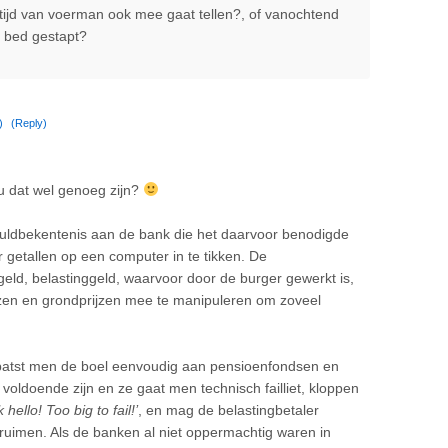
tijd van voerman ook mee gaat tellen?, of vanochtend
 bed gestapt?
)
(Reply)
ou dat wel genoeg zijn?
huldbekentenis aan de bank die het daarvoor benodigde
r getallen op een computer in te tikken. De
 geld, belastinggeld, waarvoor door de burger gewerkt is,
izen en grondprijzen mee te manipuleren om zoveel
rpatst men de boel eenvoudig aan pensioenfondsen en
voldoende zijn en ze gaat men technisch failliet, kloppen
hello! Too big to fail!’
, en mag de belastingbetaler
uimen. Als de banken al niet oppermachtig waren in