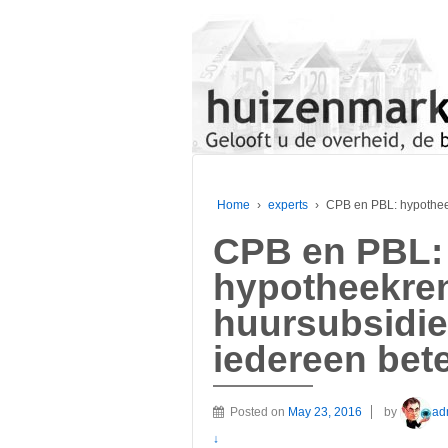
Home
›
experts
›
CPB en PBL: hypotheek
CPB en PBL:
hypotheekren
huursubsidie
iedereen bet
Posted on
May 23, 2016
by
ad
↓