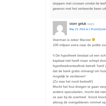
stoppen met crossen omdat de leef
gewoon met het verkeerde been uit
stom geluk
says:
May 23, 2016 at 1:34 pm
(Quote
Voerman is zeker Marxist
100 miljoen extra naar de politie z
\\:De hypotheek bestaat uit een sc
kapitaal niet heeft maar schept doo
hypotheekrenteaftrek betreft ‘hard’
dat de bank gratis ontvangt om hu
mogelijk te verdienen!
(Zo was het nooit bedoelt!)
Mocht het fout dreigen te gaan ve
andere speculanten, mocht dat niet 
ze aan bij de overheid:
‘knock knock 
alsnog de overgebleven rommel opr