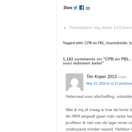
‹
Huizenprijzen nog steeds 14,6 procen
Tagged with:
CPB en PBL
,
huursubsidie
,
h
1,182 comments on “
CPB en PBL: 
voor iedereen beter
”
Tim Koper 2013
says:
May 23, 2016 at 12:27 pm
(Quot
Helemaal voor afschaffing, subsidi
Wat ik mij af vraag is hoe de korte t
de HRA wegvalt gaan mijn vaste la
profiteer ik niet van de lage rente 
onderpand minder waard. Hebben 