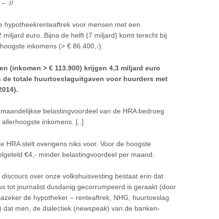
– ://
 de hypotheekrenteaftrek voor mensen met een
iljard euro. Bijna de helft (7 miljard) komt terecht bij
hoogste inkomens (> € 86.400,-).
ten (inkomen > € 113.900) krijgen 4,3 miljard euro
n de totale huurtoeslaguitgaven voor huurders met
2014).
 Het maandelijkse belastingvoordeel van de HRA bedroeg
 allerhoogste inkomens. [..]
 HRA stelt overigens niks voor. Voor de hoogste
lgeteld €4,- minder belastingvoordeel per maand.
 discours over onze volkshuisvesting bestaat erin dat
cus tot journalist dusdanig gecorrumpeerd is geraakt (door
jazeker de hypotheker – renteaftrek, NHG, huurtoeslag
dat men, de dialectiek (newspeak) van de banken-