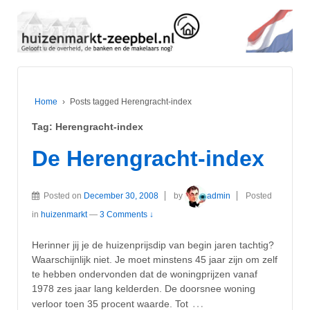
Home
›
Posts tagged Herengracht-index
Tag:
Herengracht-index
De Herengracht-index
Posted on
December 30, 2008
by
admin
Posted
in
huizenmarkt
—
3 Comments ↓
Herinner jij je de huizenprijsdip van begin jaren tachtig?
Waarschijnlijk niet. Je moet minstens 45 jaar zijn om zelf
te hebben ondervonden dat de woningprijzen vanaf
1978 zes jaar lang kelderden. De doorsnee woning
…
verloor toen 35 procent waarde. Tot