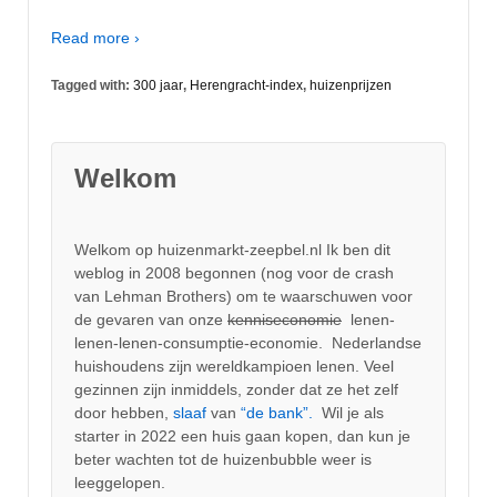
Read more ›
Tagged with:
300 jaar
,
Herengracht-index
,
huizenprijzen
Welkom
Welkom op huizenmarkt-zeepbel.nl Ik ben dit
weblog in 2008 begonnen (nog voor de crash
van Lehman Brothers) om te waarschuwen voor
de gevaren van onze
kenniseconomie
lenen-
lenen-lenen-consumptie-economie. Nederlandse
huishoudens zijn wereldkampioen lenen. Veel
gezinnen zijn inmiddels, zonder dat ze het zelf
door hebben,
slaaf
van
“de bank”.
Wil je als
starter in 2022 een huis gaan kopen, dan kun je
beter wachten tot de huizenbubble weer is
leeggelopen.