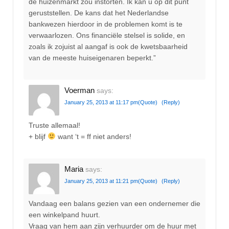
de huizenmarkt zou instorten. Ik kan u op dit punt
geruststellen. De kans dat het Nederlandse
bankwezen hierdoor in de problemen komt is te
verwaarlozen. Ons financiële stelsel is solide, en
zoals ik zojuist al aangaf is ook de kwetsbaarheid
van de meeste huiseigenaren beperkt.”
Voerman
says:
January 25, 2013 at 11:17 pm
(Quote)
(Reply)
Truste allemaal!
+ blijf
want ‘t = ff niet anders!
Maria
says:
January 25, 2013 at 11:21 pm
(Quote)
(Reply)
Vandaag een balans gezien van een ondernemer die
een winkelpand huurt.
Vraag van hem aan zijn verhuurder om de huur met