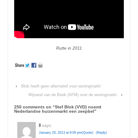
Rutte in 2011
‹
Blok heeft geen alternatief voor woningmarkt
Wijnand van de Beek (AFM) over de woningmarkt
›
250 comments on “
Stef Blok (VVD) noemt
Nederlandse huizenmarkt een zeepbel
”
ll
says:
January 25, 2013 at 8:05 pm
(Quote)
(Reply)