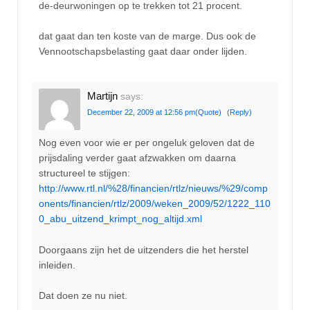
de-deurwoningen op te trekken tot 21 procent.
dat gaat dan ten koste van de marge. Dus ook de
Vennootschapsbelasting gaat daar onder lijden.
Martijn
says:
December 22, 2009 at 12:56 pm
(Quote)
(Reply)
Nog even voor wie er per ongeluk geloven dat de
prijsdaling verder gaat afzwakken om daarna
structureel te stijgen:
http://www.rtl.nl/%28/financien/rtlz/nieuws/%29/comp
onents/financien/rtlz/2009/weken_2009/52/1222_110
0_abu_uitzend_krimpt_nog_altijd.xml
Doorgaans zijn het de uitzenders die het herstel
inleiden.
Dat doen ze nu niet.