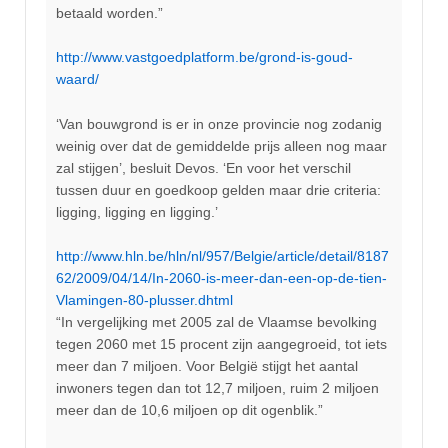
betaald worden.”
http://www.vastgoedplatform.be/grond-is-goud-
waard/
‘Van bouwgrond is er in onze provincie nog zodanig
weinig over dat de gemiddelde prijs alleen nog maar
zal stijgen’, besluit Devos. ‘En voor het verschil
tussen duur en goedkoop gelden maar drie criteria:
ligging, ligging en ligging.’
http://www.hln.be/hln/nl/957/Belgie/article/detail/8187
62/2009/04/14/In-2060-is-meer-dan-een-op-de-tien-
Vlamingen-80-plusser.dhtml
“In vergelijking met 2005 zal de Vlaamse bevolking
tegen 2060 met 15 procent zijn aangegroeid, tot iets
meer dan 7 miljoen. Voor België stijgt het aantal
inwoners tegen dan tot 12,7 miljoen, ruim 2 miljoen
meer dan de 10,6 miljoen op dit ogenblik.”