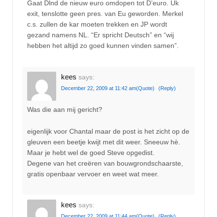
Gaat Dlnd de nieuw euro omdopen tot D’euro. Uk
exit, tenslotte geen pres. van Eu geworden. Merkel
c.s. zullen de kar moeten trekken en JP wordt
gezand namens NL. “Er spricht Deutsch” en “wij
hebben het altijd zo goed kunnen vinden samen”.
kees
says:
December 22, 2009 at 11:42 am
(Quote)
(Reply)
Was die aan mij gericht?
eigenlijk voor Chantal maar de post is het zicht op de
gleuven een beetje kwijt met dit weer. Sneeuw hè.
Maar je hebt wel de goed Steve opgedist.
Degene van het creëren van bouwgrondschaarste,
gratis openbaar vervoer en weet wat meer.
kees
says:
December 22, 2009 at 11:44 am
(Quote)
(Reply)