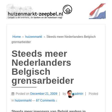
Home
›
huizenmarkt
›
Steeds meer Nederlanders Belgisch
grensarbeider
Steeds meer
Nederlanders
Belgisch
grensarbeider
Posted on
December 21, 2009
by
admin
Posted
in
huizenmarkt
—
87 Comments ↓
Steeds meer inwoners van België werken in