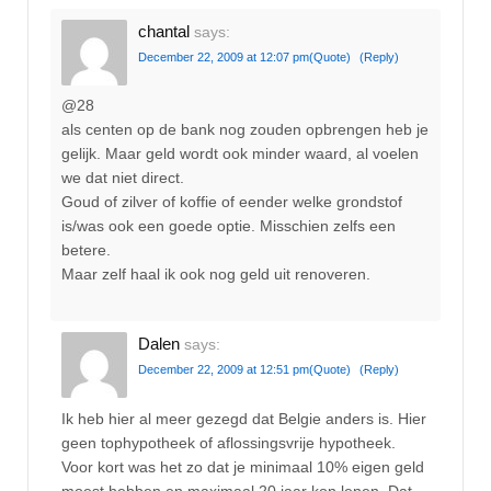
chantal
says:
December 22, 2009 at 12:07 pm
(Quote)
(Reply)
@28
als centen op de bank nog zouden opbrengen heb je
gelijk. Maar geld wordt ook minder waard, al voelen
we dat niet direct.
Goud of zilver of koffie of eender welke grondstof
is/was ook een goede optie. Misschien zelfs een
betere.
Maar zelf haal ik ook nog geld uit renoveren.
Dalen
says:
December 22, 2009 at 12:51 pm
(Quote)
(Reply)
Ik heb hier al meer gezegd dat Belgie anders is. Hier
geen tophypotheek of aflossingsvrije hypotheek.
Voor kort was het zo dat je minimaal 10% eigen geld
moest hebben en maximaal 20 jaar kon lenen. Dat