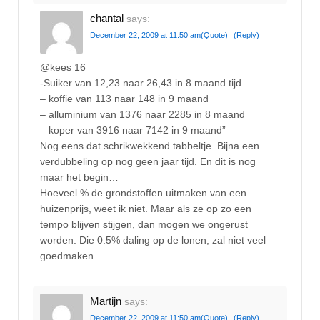
chantal
says:
December 22, 2009 at 11:50 am
(Quote)
(Reply)
@kees 16
-Suiker van 12,23 naar 26,43 in 8 maand tijd
– koffie van 113 naar 148 in 9 maand
– alluminium van 1376 naar 2285 in 8 maand
– koper van 3916 naar 7142 in 9 maand”
Nog eens dat schrikwekkend tabbeltje. Bijna een
verdubbeling op nog geen jaar tijd. En dit is nog
maar het begin…
Hoeveel % de grondstoffen uitmaken van een
huizenprijs, weet ik niet. Maar als ze op zo een
tempo blijven stijgen, dan mogen we ongerust
worden. Die 0.5% daling op de lonen, zal niet veel
goedmaken.
Martijn
says:
December 22, 2009 at 11:50 am
(Quote)
(Reply)