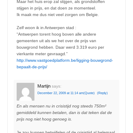
Maar het huis erop zal stijgen, als grondstoffen
stijgen in prijs, en dat doen ze momenteel.
Ik maak me dus niet veel zorgen om Belgie.
Zelf woon ik in Antwerpen stad :
“Antwerpen torent hoog boven alle andere
gemeenten uit als we het over de prijs van
bouwgrond hebben. Daar werd 3.319 euro per
vierkante meter gevraagd.”
http://www.vastgoedplatform.be/ligging-bouwgrond-
bepaalt-de-prijs/
Martijn
says:
December 22, 2009 at 11:14 am
(Quote)
(Reply)
En als mensen nu in crisistijd nog steeds 750m²
gemiddeld kunnen betalen, dan is dat teken dat de
prijs nog niet hoog genoeg is.
Je zou kunnen betwijfelen of de crisistijd al helemaal