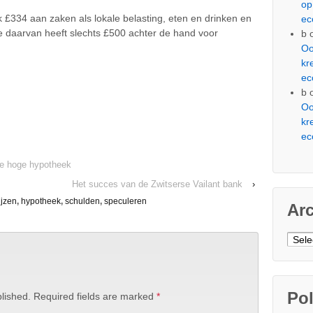
op
 £334 aan zaken als lokale belasting, eten en drinken en
ec
e daarvan heeft slechts £500 achter de hand voor
b
Oo
kr
ec
b
Oo
kr
ec
 te hoge hypotheek
Het succes van de Zwitserse Vailant bank
›
ijzen
,
hypotheek
,
schulden
,
speculeren
Ar
Arch
Pol
lished.
Required fields are marked
*