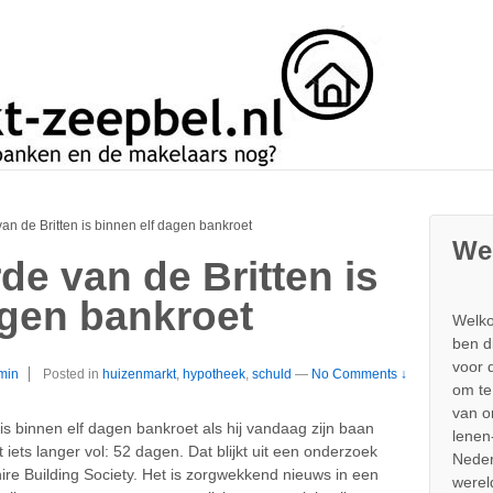
n de Britten is binnen elf dagen bankroet
We
de van de Britten is
agen bankroet
Welko
ben d
voor 
min
Posted in
huizenmarkt
,
hypotheek
,
schuld
—
No Comments ↓
om te
van 
is binnen elf dagen bankroet als hij vandaag zijn baan
lenen
 iets langer vol: 52 dagen. Dat blijkt uit een onderzoek
Neder
re Building Society. Het is zorgwekkend nieuws in een
werel