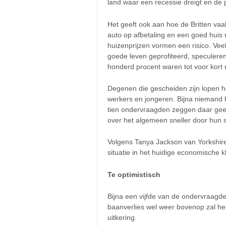
land waar een recessie dreigt en de p
Het geeft ook aan hoe de Britten va
auto op afbetaling en een goed hui
huizenprijzen vormen een risico. Vee
goede leven geprofiteerd, speculere
honderd procent waren tot voor kort
Degenen die gescheiden zijn lopen het
werkers en jongeren. Bijna niemand 
tien ondervraagden zeggen daar geen
over het algemeen sneller door hun
Volgens Tanya Jackson van Yorkshire
situatie in het huidige economische k
Te optimistisch
Bijna een vijfde van de ondervraagde
baanverlies wel weer bovenop zal he
uitkering.