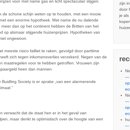
rijzen voor met name gas en licht spectaculair stijgen.
zijn i
door
ak de schone schijn weten op te houden, met een mooie
je al
s met een enorme hypotheek. Met name de nu dalende
kopen
l meer dan op het continent hebben de Britten van het
huize
nd op alsmaar stijgende huizenprijzen. Hypotheken van
 niet ongewoon.
 meeste risico failliet te raken, gevolgd door parttime
heeft zich tegen inkomensverlies verzekerd. Negen van de
re
 maatregelen voor te hebben getroffen. Vrouwen zijn
 spaargeld heen dan mannen.
Ni
— 
 Buidling Society is er sprake „van een alarmerende
op
limaat.”
ec
Ni
— 
op
n verwacht dat de staat hen er in het geval van
ec
lpen, maar denkt te optimistisch over de hoogte van een
hu
— 