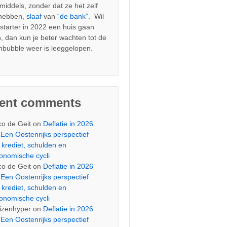
nmiddels, zonder dat ze het zelf
 hebben,
slaaf
van
“de bank”.
Wil
s starter in 2022 een huis gaan
, dan kun je beter wachten tot de
nbubble weer is leeggelopen.
cent comments
co de Geit
on
Deflatie in 2026
Een Oostenrijks perspectief
 krediet, schulden en
onomische cycli
co de Geit
on
Deflatie in 2026
Een Oostenrijks perspectief
 krediet, schulden en
onomische cycli
izenhyper
on
Deflatie in 2026
Een Oostenrijks perspectief