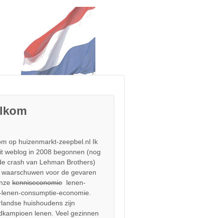
lkom
m op huizenmarkt-zeepbel.nl Ik
it weblog in 2008 begonnen (nog
de crash van Lehman Brothers)
 waarschuwen voor de gevaren
onze
kenniseconomie
lenen-
-lenen-consumptie-economie.
landse huishoudens zijn
dkampioen lenen. Veel gezinnen