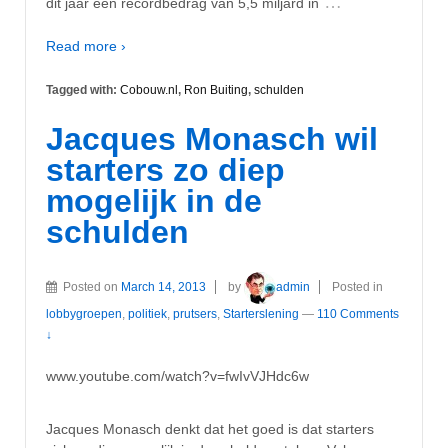
…
dit jaar een recordbedrag van 5,5 miljard in
Read more ›
Tagged with:
Cobouw.nl
,
Ron Buiting
,
schulden
Jacques Monasch wil
starters zo diep
mogelijk in de
schulden
Posted on
March 14, 2013
by
admin
Posted in
lobbygroepen
,
politiek
,
prutsers
,
Starterslening
—
110 Comments
↓
www.youtube.com/watch?v=fwIvVJHdc6w
Jacques Monasch denkt dat het goed is dat starters