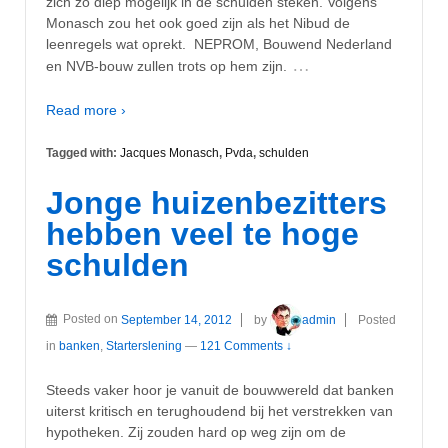
zich zo diep mogelijk in de schulden steken. Volgens
Monasch zou het ook goed zijn als het Nibud de
leenregels wat oprekt. NEPROM, Bouwend Nederland
…
en NVB-bouw zullen trots op hem zijn.
Read more ›
Tagged with:
Jacques Monasch
,
Pvda
,
schulden
Jonge huizenbezitters
hebben veel te hoge
schulden
Posted on
September 14, 2012
by
admin
Posted
in
banken
,
Starterslening
—
121 Comments ↓
Steeds vaker hoor je vanuit de bouwwereld dat banken
uiterst kritisch en terughoudend bij het verstrekken van
hypotheken. Zij zouden hard op weg zijn om de