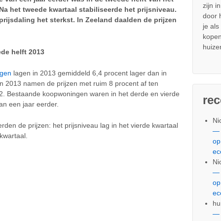
zijn i
 Na het tweede kwartaal stabiliseerde het prijsniveau.
door
ijsdaling het sterkst. In Zeeland daalden de prijzen
je al
kopen
huize
ede helft 2013
ngen
lagen in 2013 gemiddeld 6,4 procent lager dan in
an 2013 namen de prijzen met ruim 8 procent af ten
12. Bestaande koopwoningen waren in het derde en vierde
re
an een jaar eerder.
Ni
rden de prijzen: het prijsniveau lag in het vierde kwartaal
— 
kwartaal.
op
ec
Ni
— 
op
ec
hu
— 