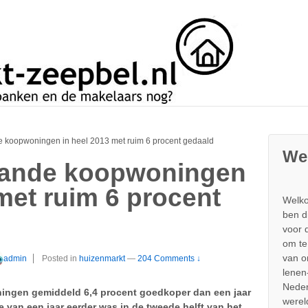
e koopwoningen in heel 2013 met ruim 6 procent gedaald
We
taande koopwoningen
met ruim 6 procent
Welko
ben d
voor 
om te
van 
admin
Posted in
huizenmarkt
—
204 Comments ↓
lenen
Neder
ingen gemiddeld 6,4 procent goedkoper dan een jaar
werel
e van een jaar eerder was in de tweede helft van het