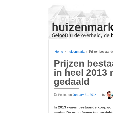
Home
›
huizenmarkt
›
Prijzen bestaand
Prijzen bes
in heel 2013 
gedaald
Posted on
January 21, 2014
by
In 2013 waren bestaande koopwon
eerder. De prijsafname ten opzicht