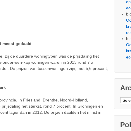
op
ec
b
Oo
kr
ec
b
t meest gedaald
Oo
kr
pe. Bij de duurdere woningtypen was de prijsdaling het
ec
e-onder-een-kap
woningen waren in 2013 rond 7 à
der. De prijzen van tussenwoningen zijn, met 5,6 procent,
Ar
erk
Arch
 provincie. In Friesland, Drenthe, Noord-Holland,
rijsdaling het sterkst, rond 7 procent. In Groningen en
cent lager dan in 2012. De prijzen daalden het minst in
Pol