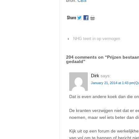
bron:
CBS
‹
NHG teert in op vermogen
204 comments on “
Prijzen bestaa
gedaald
”
Dirk
says:
January 21, 2014 at 1:43 pm
(Q
Dat is even andere koek dan die on
De kranten verzwijgen niet dat er e
noemen, maar wel iets beter dan die
Kijk uit op een forum de werkelijkhei
van vol om te bannen of bericht niet