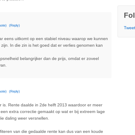
Fol
uote)
(Reply)
Tweet
ar eens uitkomt op een stabiel niveau waarop we kunnen
zijn. In die zin is het goed dat er verlies genomen kan
psnelheid belangrijker dan de prijs, omdat er zoveel
van.
uote)
(Reply)
r is. Rente daalde in 2de helft 2013 waardoor er meer
en extra correctie gemaakt op wat er bij extreem lage
ie daling weer versnellen.
rofiteren van die gedaalde rente kan dus van een koude