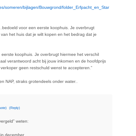
iles/someren/bijlagen/Bouwgrond/folder_Erfpacht_en_Star
…bedoeld voor een eerste koophuis. Je overbrugt
 van het huis dat je wilt kopen en het bedrag dat je
 eerste koophuis. Je overbrugt hiermee het verschil
al verantwoord acht bij jouw inkomen en de hoofdprijs
verkoper geen restschuld wenst te accepteren.”
 NAP, straks grotendeels onder water..
uote)
(Reply)
vergeld” weten:
d in december….