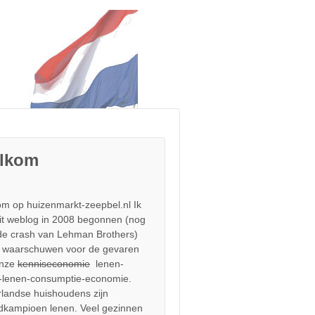
lkom
m op huizenmarkt-zeepbel.nl Ik
it weblog in 2008 begonnen (nog
de crash van Lehman Brothers)
 waarschuwen voor de gevaren
onze
kenniseconomie
lenen-
-lenen-consumptie-economie.
landse huishoudens zijn
dkampioen lenen. Veel gezinnen