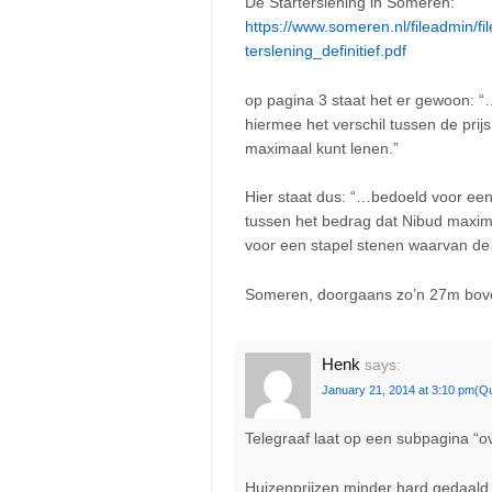
De Starterslening in Someren:
https://www.someren.nl/fileadmin/f
terslening_definitief.pdf
op pagina 3 staat het er gewoon: “
hiermee het verschil tussen de prijs
maximaal kunt lenen.”
Hier staat dus: “…bedoeld voor een
tussen het bedrag dat Nibud maxima
voor een stapel stenen waarvan de 
Someren, doorgaans zo’n 27m boven
Henk
says:
January 21, 2014 at 3:10 pm
(Q
Telegraaf laat op een subpagina “o
Huizenprijzen minder hard gedaal