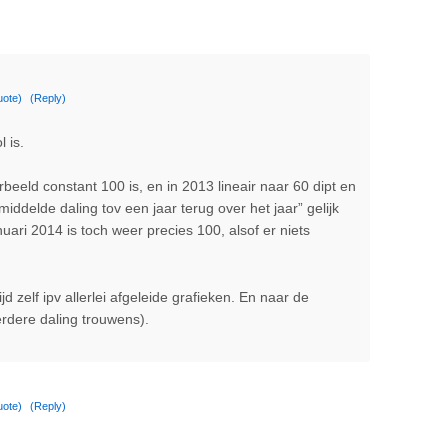
uote)
(Reply)
l is.
orbeeld constant 100 is, en in 2013 lineair naar 60 dipt en
iddelde daling tov een jaar terug over het jaar” gelijk
uari 2014 is toch weer precies 100, alsof er niets
ijd zelf ipv allerlei afgeleide grafieken. En naar de
erdere daling trouwens).
uote)
(Reply)