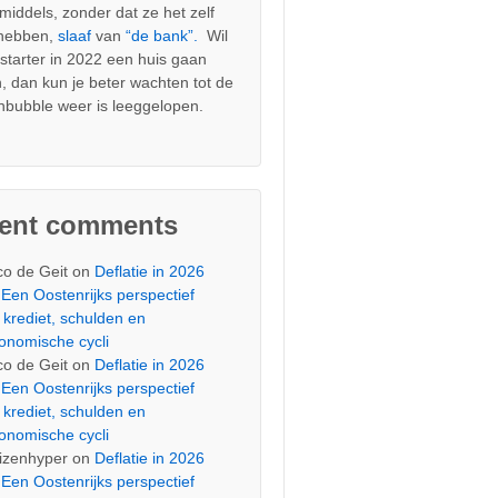
nmiddels, zonder dat ze het zelf
 hebben,
slaaf
van
“de bank”.
Wil
s starter in 2022 een huis gaan
, dan kun je beter wachten tot de
nbubble weer is leeggelopen.
cent comments
co de Geit
on
Deflatie in 2026
Een Oostenrijks perspectief
 krediet, schulden en
onomische cycli
co de Geit
on
Deflatie in 2026
Een Oostenrijks perspectief
 krediet, schulden en
onomische cycli
izenhyper
on
Deflatie in 2026
Een Oostenrijks perspectief