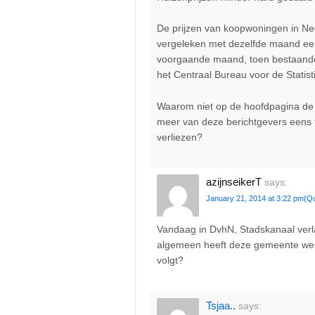
De prijzen van koopwoningen in Ned
vergeleken met dezelfde maand een j
voorgaande maand, toen bestaande
het Centraal Bureau voor de Stati
Waarom niet op de hoofdpagina de t
meer van deze berichtgevers eens t
verliezen?
azijnseikerT
says:
January 21, 2014 at 3:22 pm
(Q
Vandaag in DvhN, Stadskanaal verl
algemeen heeft deze gemeente weini
volgt?
Tsjaa..
says: