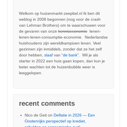
Welkom op huizenmarkt-zeepbel.nl Ik ben dit
weblog in 2008 begonnen (nog voor de crash
van Lehman Brothers) om te waarschuwen voor
de gevaren van onze
kenniseconomie
lenen-
lenen-lenen-consumptie-economie. Nederlandse
huishoudens zijn wereldkampioen lenen. Veel
gezinnen zijn inmiddels, zonder dat ze het zelf
door hebben,
slaaf
van
“de bank”.
Wil je als
starter in 2022 een huis gaan kopen, dan kun je
beter wachten tot de huizenbubble weer is
leeggelopen.
recent comments
Nico de Geit
on
Deflatie in 2026 — Een
Oostenrijks perspectief op krediet,
schulden en economische cycli