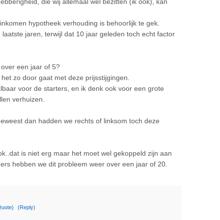
 hebberigheid, die wij allemaal wel bezitten (ik ook), kan
5 inkomen hypotheek verhouding is behoorlijk te gek.
 laatste jaren, terwijl dat 10 jaar geleden toch echt factor
 over een jaar of 5?
het zo door gaat met deze prijsstijgingen.
baar voor de starters, en ik denk ook voor een grote
llen verhuizen.
n geweest dan hadden we rechts of linksom toch deze
k..dat is niet erg maar het moet wel gekoppeld zijn aan
ders hebben we dit probleem weer over een jaar of 20.
Quote)
(Reply)