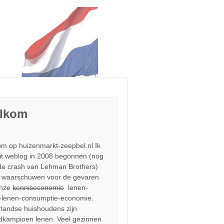
lkom
m op huizenmarkt-zeepbel.nl Ik
it weblog in 2008 begonnen (nog
de crash van Lehman Brothers)
 waarschuwen voor de gevaren
onze
kenniseconomie
lenen-
-lenen-consumptie-economie.
landse huishoudens zijn
dkampioen lenen. Veel gezinnen