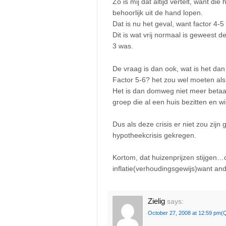
Zo is mij dat altijd vertelt, want die
behoorlijk uit de hand lopen.
Dat is nu het geval, want factor 4-
Dit is wat vrij normaal is geweest de
3 was.
De vraag is dan ook, wat is het dan
Factor 5-6? het zou wel moeten als 
Het is dan domweg niet meer betaal
groep die al een huis bezitten en wi
Dus als deze crisis er niet zou zij
hypotheekcrisis gekregen.
Kortom, dat huizenprijzen stijgen…o
inflatie(verhoudingsgewijs)want an
Zielig
says:
October 27, 2008 at 12:59 pm
(