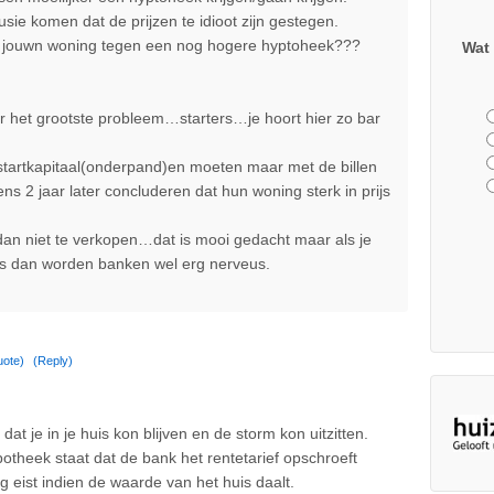
sie komen dat de prijzen te idioot zijn gestegen.
ter jouwn woning tegen een nog hogere hyptoheek???
Wat 
r het grootste probleem…starters…je hoort hier zo bar
artkapitaal(onderpand)en moeten maar met de billen
s 2 jaar later concluderen dat hun woning sterk in prijs
 dan niet te verkopen…dat is mooi gedacht maar als je
s dan worden banken wel erg nerveus.
uote)
(Reply)
t je in je huis kon blijven en de storm kon uitzitten.
potheek staat dat de bank het rentetarief opschroeft
 eist indien de waarde van het huis daalt.