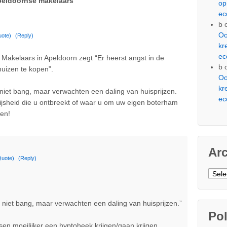
peldoornse makelaars
”
op
ec
b
Oo
uote)
(Reply)
kr
ec
 Makelaars in Apeldoorn zegt “Er heerst angst in de
b
uizen te kopen”.
Oo
kr
iet bang, maar verwachten een daling van huisprijzen.
ec
Wijsheid die u ontbreekt of waar u om uw eigen boterham
ven!
Ar
Quote)
(Reply)
Arch
niet bang, maar verwachten een daling van huisprijzen.”
Pol
nsen moeilijker een hyptoheek krijgen/gaan krijgen.