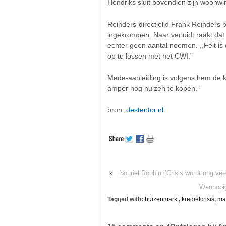
Hendriks sluit bovendien zijn woonwin
Reinders-directielid Frank Reinders 
ingekrompen. Naar verluidt raakt dat
echter geen aantal noemen. ,,Feit is 
op te lossen met het CWI.”
Mede-aanleiding is volgens hem de kr
amper nog huizen te kopen.”
bron:
destentor.nl
‹
Nouriel Roubini:’Crisis wordt nog veel
Wanhopi
Tagged with:
huizenmarkt
,
kredietcrisis
,
ma