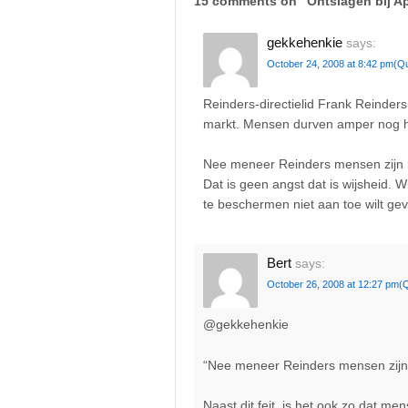
15 comments on “
Ontslagen bij A
gekkehenkie
says:
October 24, 2008 at 8:42 pm
(Q
Reinders-directielid Frank Reinders
markt. Mensen durven amper nog h
Nee meneer Reinders mensen zijn n
Dat is geen angst dat is wijsheid. 
te beschermen niet aan toe wilt ge
Bert
says:
October 26, 2008 at 12:27 pm
(
@gekkehenkie
“Nee meneer Reinders mensen zijn 
Naast dit feit, is het ook zo dat me