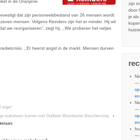
kel in de Oranjerie.
zijn i
door
bevestigt dat zijn personeelsbestand van 26 mensen wordt
je al
 zeven mensen. Volgens Reinders zijn het er minder. Hij wil
kopen
dat we reorganiseren”, zegt hij. ,,We proberen het netjes
huize
edietcrisis. ,,Er heerst angst in de markt. Mensen durven
re
Ni
— 
op
ec
Ni
 erger’
— 
op
ge makelaars komen met Dubbele Woonlasten Bescherming
›
ec
kelaars
hu
— 