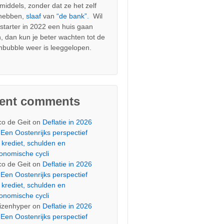
nmiddels, zonder dat ze het zelf
 hebben,
slaaf
van
“de bank”.
Wil
s starter in 2022 een huis gaan
, dan kun je beter wachten tot de
nbubble weer is leeggelopen.
cent comments
co de Geit
on
Deflatie in 2026
Een Oostenrijks perspectief
 krediet, schulden en
onomische cycli
co de Geit
on
Deflatie in 2026
Een Oostenrijks perspectief
 krediet, schulden en
onomische cycli
izenhyper
on
Deflatie in 2026
Een Oostenrijks perspectief