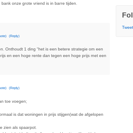
ank onze grote vriend is in barre tijden.
Fol
Tweet
uote)
(Reply)
en. Onthoudt 1 ding “het is een betere strategie om een
prijs en een hoge rente dan tegen een hoge prijs met een
uote)
(Reply)
aan toe voegen;
rmaal is dat woningen in prijs stijgen(wat de afgelopen
te zien als spaarpot.