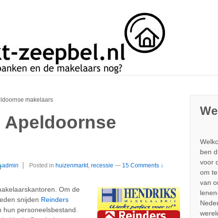
eldoornse makelaars
We
j Apeldoornse
Welko
ben d
voor 
admin
Posted in
huizenmarkt
,
recessie
—
15 Comments ↓
om te
van 
 makelaarskantoren. Om de
lenen
ieden snijden
Reinders
Neder
n hun personeelsbestand.
werel