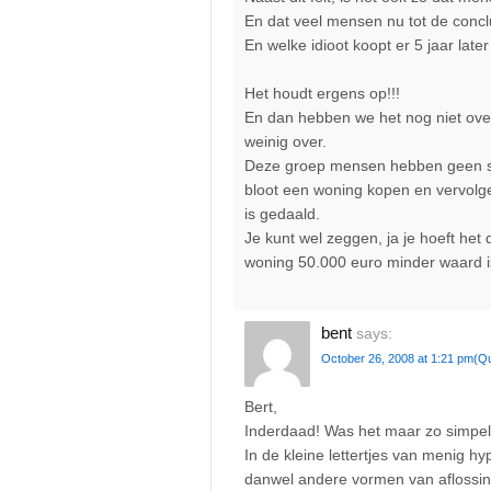
En dat veel mensen nu tot de conclu
En welke idioot koopt er 5 jaar la
Het houdt ergens op!!!
En dan hebben we het nog niet ove
weinig over.
Deze groep mensen hebben geen st
bloot een woning kopen en vervolgen
is gedaald.
Je kunt wel zeggen, ja je hoeft het
woning 50.000 euro minder waard i
bent
says:
October 26, 2008 at 1:21 pm
(Q
Bert,
Inderdaad! Was het maar zo simpel da
In de kleine lettertjes van menig hy
danwel andere vormen van aflossing