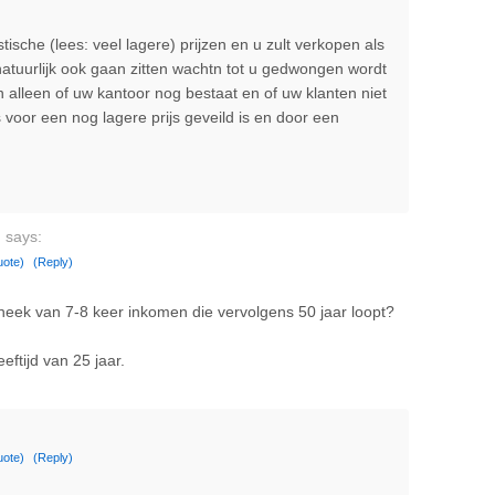
ische (lees: veel lagere) prijzen en u zult verkopen als
tuurlijk ook gaan zitten wachtn tot u gedwongen wordt
n alleen of uw kantoor nog bestaat en of uw klanten niet
is voor een nog lagere prijs geveild is en door een
s
says:
uote)
(Reply)
heek van 7-8 keer inkomen die vervolgens 50 jaar loopt?
eeftijd van 25 jaar.
uote)
(Reply)