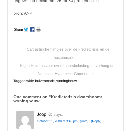
ongewijzigd beleid met 25 tot 30 procent slinkt.
bron: ANP
‹
Sarcastische filmpjes over de kredietcrisis en de
huizenmarkt
Eigen Huis: halveer overdrachtsbelasting en verhoog de
Nationale Hypotheek Garantie
›
Tagged with:
huizenmarkt
,
woningbouw
One comment on “
Kredietcrisis dwarsboomt
woningbouw
”
Joop Kl;
says:
October 21, 2008 at 3:46 pm
(Quote)
(Reply)