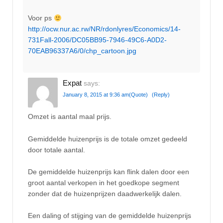
Voor ps
http://ocw.nur.ac.rw/NR/rdonlyres/Economics/14-
731Fall-2006/DC05BB95-7946-49C6-A0D2-
70EAB96337A6/0/chp_cartoon.jpg
Expat
says:
January 8, 2015 at 9:36 am
(Quote)
(Reply)
Omzet is aantal maal prijs.
Gemiddelde huizenprijs is de totale omzet gedeeld
door totale aantal.
De gemiddelde huizenprijs kan flink dalen door een
groot aantal verkopen in het goedkope segment
zonder dat de huizenprijzen daadwerkelijk dalen.
Een daling of stijging van de gemiddelde huizenprijs