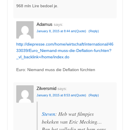
968 mln Lire bedoel je.
Adamus
says:
January 8, 2015 at 8:44 am
(Quote)
(Reply)
http://diepresse.com/home/wirtschaft/international/46
33039/Euro_Niemand-muss-die-Deflation-furchten?
_vl_backlink=/home/index.do
Euro: Niemand muss die Deflation fürchten
Zilversmid
says:
January 8, 2015 at 8:53 am
(Quote)
(Reply)
Steven
: Heb wat filmpjes
bekeken van Eric Mecking…
Ben het volledig met hem eens