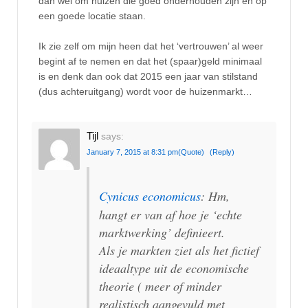
dan wel om huizen die goed onderhouden zijn en op
een goede locatie staan.
Ik zie zelf om mijn heen dat het ‘vertrouwen’ al weer
begint af te nemen en dat het (spaar)geld minimaal
is en denk dan ook dat 2015 een jaar van stilstand
(dus achteruitgang) wordt voor de huizenmarkt…
Tijl
says:
January 7, 2015 at 8:31 pm
(Quote)
(Reply)
Cynicus economicus
: Hm,
hangt er van af hoe je ‘echte
marktwerking’ definieert.
Als je markten ziet als het fictief
ideaaltype uit de economische
theorie ( meer of minder
realistisch aangevuld met