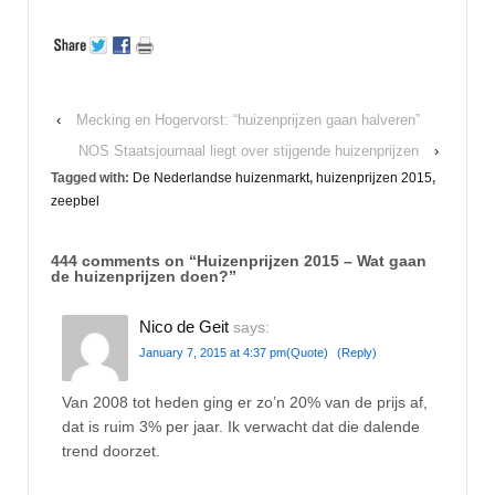
‹
Mecking en Hogervorst: “huizenprijzen gaan halveren”
NOS Staatsjournaal liegt over stijgende huizenprijzen
›
Tagged with:
De Nederlandse huizenmarkt
,
huizenprijzen 2015
,
zeepbel
444 comments on “
Huizenprijzen 2015 – Wat gaan
de huizenprijzen doen?
”
Nico de Geit
says:
January 7, 2015 at 4:37 pm
(Quote)
(Reply)
Van 2008 tot heden ging er zo’n 20% van de prijs af,
dat is ruim 3% per jaar. Ik verwacht dat die dalende
trend doorzet.