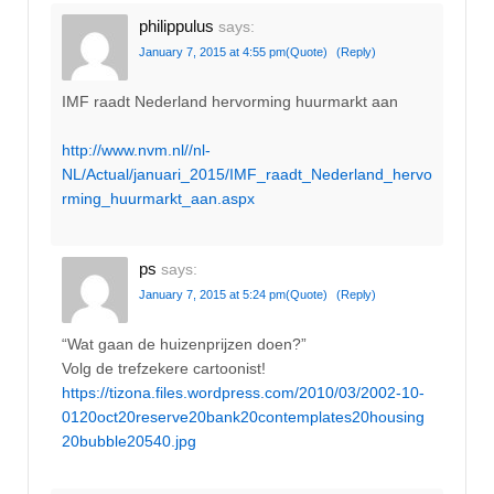
philippulus
says:
January 7, 2015 at 4:55 pm
(Quote)
(Reply)
IMF raadt Nederland hervorming huurmarkt aan
http://www.nvm.nl//nl-
NL/Actual/januari_2015/IMF_raadt_Nederland_hervo
rming_huurmarkt_aan.aspx
ps
says:
January 7, 2015 at 5:24 pm
(Quote)
(Reply)
“Wat gaan de huizenprijzen doen?”
Volg de trefzekere cartoonist!
https://tizona.files.wordpress.com/2010/03/2002-10-
0120oct20reserve20bank20contemplates20housing
20bubble20540.jpg