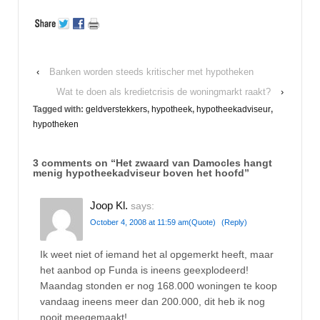
‹
Banken worden steeds kritischer met hypotheken
Wat te doen als kredietcrisis de woningmarkt raakt?
›
Tagged with:
geldverstekkers
,
hypotheek
,
hypotheekadviseur
,
hypotheken
3 comments on “
Het zwaard van Damocles hangt
menig hypotheekadviseur boven het hoofd
”
Joop Kl.
says:
October 4, 2008 at 11:59 am
(Quote)
(Reply)
Ik weet niet of iemand het al opgemerkt heeft, maar
het aanbod op Funda is ineens geexplodeerd!
Maandag stonden er nog 168.000 woningen te koop
vandaag ineens meer dan 200.000, dit heb ik nog
nooit meegemaakt!