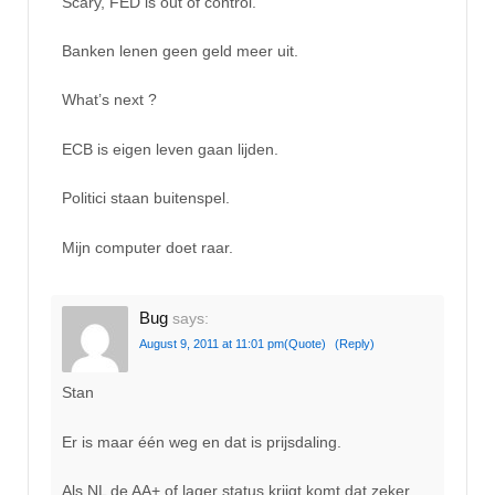
Scary, FED is out of control.
Banken lenen geen geld meer uit.
What’s next ?
ECB is eigen leven gaan lijden.
Politici staan buitenspel.
Mijn computer doet raar.
Bug
says:
August 9, 2011 at 11:01 pm
(Quote)
(Reply)
Stan
Er is maar één weg en dat is prijsdaling.
Als NL de AA+ of lager status krijgt komt dat zeker