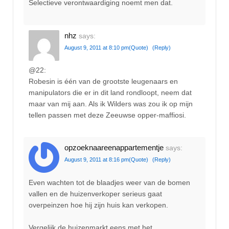
Selectieve verontwaardiging noemt men dat.
nhz
says:
August 9, 2011 at 8:10 pm
(Quote)
(Reply)
@22:
Robesin is één van de grootste leugenaars en
manipulators die er in dit land rondloopt, neem dat
maar van mij aan. Als ik Wilders was zou ik op mijn
tellen passen met deze Zeeuwse opper-maffiosi.
opzoeknaareenappartementje
says:
August 9, 2011 at 8:16 pm
(Quote)
(Reply)
Even wachten tot de blaadjes weer van de bomen
vallen en de huizenverkoper serieus gaat
overpeinzen hoe hij zijn huis kan verkopen.
Vergelijk de huizenmarkt eens met het