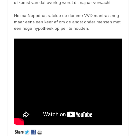
uitkomst van dat overleg wordt dit najaar verwacht.
Helma Neppérus ratelde de domme VVD mantra’s nog
maar eens een keer af om de angst onder mensen met
een hoge hypotheek op peil te houden.