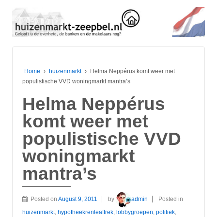
Home
›
huizenmarkt
›
Helma Neppérus komt weer met
populistische VVD woningmarkt mantra’s
Helma Neppérus
komt weer met
populistische VVD
woningmarkt
mantra’s
Posted on
August 9, 2011
by
admin
Posted in
huizenmarkt
,
hypotheekrenteaftrek
,
lobbygroepen
,
politiek
,