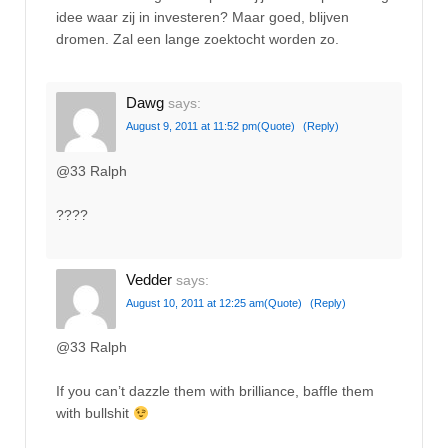
idee waar zij in investeren? Maar goed, blijven
dromen. Zal een lange zoektocht worden zo.
Dawg
says:
August 9, 2011 at 11:52 pm
(Quote)
(Reply)
@33 Ralph
????
Vedder
says:
August 10, 2011 at 12:25 am
(Quote)
(Reply)
@33 Ralph
If you can’t dazzle them with brilliance, baffle them
with bullshit