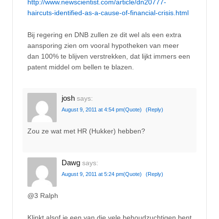
http://www.newscientist.com/article/dn20777-
haircuts-identified-as-a-cause-of-financial-crisis.html
Bij regering en DNB zullen ze dit wel als een extra
aansporing zien om vooral hypotheken van meer
dan 100% te blijven verstrekken, dat lijkt immers een
patent middel om bellen te blazen.
josh
says:
August 9, 2011 at 4:54 pm
(Quote)
(Reply)
Zou ze wat met HR (Hukker) hebben?
Dawg
says:
August 9, 2011 at 5:24 pm
(Quote)
(Reply)
@3 Ralph
Klinkt alsof je een van die vele behoudzuchtigen bent