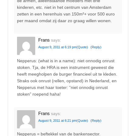
de armen, alleenstaande moeders met drie
kinderen, etc. niet in het centrum van Amsterdam
zetten in een herenhuis van 150m²+ voor 500 euro
per maand omdat zij daar zo graag willen wonen.
Frans
says:
August 9, 2011 at 6:19 pm
(Quote)
(Reply)
Nepperus: (what is in a name): niet onnodig onrust
stoken. Tja, de HRA is een instrument geweest die
heeft meegholpen de burger financieel uit te kleden.
Straks ook onrust (rellen, opstand) in Nederland, en
Nepperus met haar toeter: “niet onnodig onrust
stoken” roepend haha!
Frans
says:
August 9, 2011 at 6:21 pm
(Quote)
(Reply)
Nepperus = beftekkel van de bankensector.