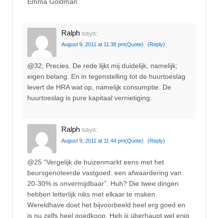
Emma Goldman
Ralph
says:
August 9, 2011 at 11:38 pm
(Quote)
(Reply)
@32; Precies. De rede lijkt mij duidelijk, namelijk;
eigen belang. En in tegenstelling tot de huurtoeslag
levert de HRA wat op, namelijk consumptie. De
huurtoeslag is pure kapitaal vernietiging.
Ralph
says:
August 9, 2011 at 11:44 pm
(Quote)
(Reply)
@25 “Vergelijk de huizenmarkt eens met het
beursgenoteerde vastgoed: een afwaardering van
20-30% is onvermijdbaar”. Huh? Die twee dingen
hebben letterlijk niks met elkaar te maken.
Wereldhave doet het bijvoorbeeld heel erg goed en
is nu zelfs heel goedkoop. Heb jij überhaupt wel enig