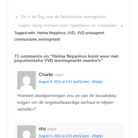
‹
Dit is de Dag over de Nederlandse woningmarkt
Lagere rating overheid raakt hypotheken en corporaties
›
Tagged with:
Helma Neppérus
,
VVD
,
VVD propageert
communisme
,
woningmarkt
71 comments on “
Helma Neppérus komt weer met
populistische VVD woningmarkt mantra’s
”
Charlie
says:
August 9, 2011 at 2:41 pm
(Quote)
(Reply)
Hoeveel steekpenningen zou ze van de bouwlobby
krijgen om dit ongeloofwaardige verhaal te blijven
vertellen?
nhz
says:
August 9, 2011 at 2:51 pm
(Quote)
(Reply)