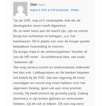
Stan
says:
August 9, 2011 at 4:35 pm
(Quote)
(Reply)
Tja de VVD, nog zo’n verdwaalde club die de
ideologische veren heeft afgeschut.
Nu ze weer eens aan de macht zijn, zijn ze vooral
bezig hun achterban te behagen, o.a. het
bankwezen. Dit in plaats van voor de burger goede
betaalbare huisvesting te creeren.
De burger trapt in de verkiezingskreet “handen af
van de HR rente”. Ja schitterend idee, net zoals
“iedereen rijk”.
Van enig serieus inzicht en toekomstvisie ontbreekt
het dan ook. Lobbygroepen en de banken bepalen
het beleid bij de VVD. Dat een regering dit moet
overstijgen en vooral oog moet hebben voor het
algemeen belang, gaat ook aan onze premier
voorbij. Hij heeft immers de grootste partij. Zolang
stemmers in zijn kreten geloven en vertrouwen
hebben, zal dit ook zo blijven. Dit ook nog eens