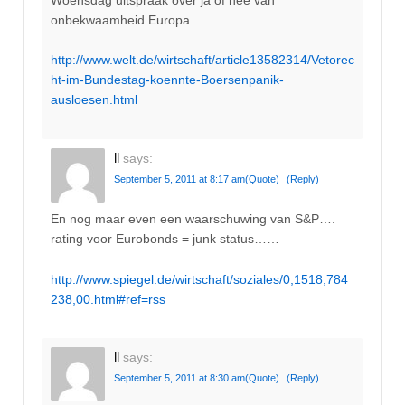
Woensdag uitspraak over ja of nee van
onbekwaamheid Europa…….
http://www.welt.de/wirtschaft/article13582314/Vetorec
ht-im-Bundestag-koennte-Boersenpanik-
ausloesen.html
ll
says:
September 5, 2011 at 8:17 am
(Quote)
(Reply)
En nog maar even een waarschuwing van S&P….
rating voor Eurobonds = junk status……
http://www.spiegel.de/wirtschaft/soziales/0,1518,784
238,00.html#ref=rss
ll
says:
September 5, 2011 at 8:30 am
(Quote)
(Reply)