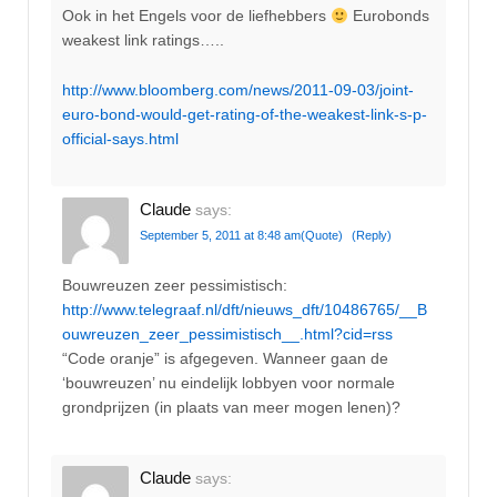
Ook in het Engels voor de liefhebbers
Eurobonds
weakest link ratings…..
http://www.bloomberg.com/news/2011-09-03/joint-
euro-bond-would-get-rating-of-the-weakest-link-s-p-
official-says.html
Claude
says:
September 5, 2011 at 8:48 am
(Quote)
(Reply)
Bouwreuzen zeer pessimistisch:
http://www.telegraaf.nl/dft/nieuws_dft/10486765/__B
ouwreuzen_zeer_pessimistisch__.html?cid=rss
“Code oranje” is afgegeven. Wanneer gaan de
‘bouwreuzen’ nu eindelijk lobbyen voor normale
grondprijzen (in plaats van meer mogen lenen)?
Claude
says: