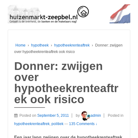
Home
›
hypotheek
›
hypotheekrenteaftrek
›
Donner: zwijgen
over hypotheekrenteaftrek ook risico
Donner: zwijgen
over
hypotheekrenteaftr
ek ook risico
Posted on
September 5, 2011
by
admin
Posted in
hypotheekrenteaftrek
,
politiek
—
135 Comments ↓
Een jaar lang zwijgen over de hypotheekrenteaftrek