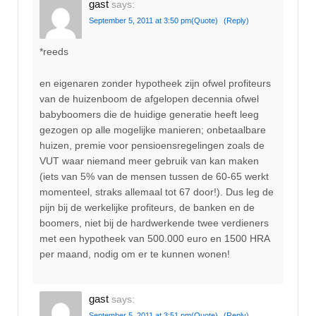
gast
says:
September 5, 2011 at 3:50 pm
(Quote)
(Reply)
*reeds
en eigenaren zonder hypotheek zijn ofwel profiteurs
van de huizenboom de afgelopen decennia ofwel
babyboomers die de huidige generatie heeft leeg
gezogen op alle mogelijke manieren; onbetaalbare
huizen, premie voor pensioensregelingen zoals de
VUT waar niemand meer gebruik van kan maken
(iets van 5% van de mensen tussen de 60-65 werkt
momenteel, straks allemaal tot 67 door!). Dus leg de
pijn bij de werkelijke profiteurs, de banken en de
boomers, niet bij de hardwerkende twee verdieners
met een hypotheek van 500.000 euro en 1500 HRA
per maand, nodig om er te kunnen wonen!
gast
says:
September 5, 2011 at 3:51 pm
(Quote)
(Reply)