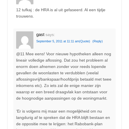
12 tufkaj : de HRA is al uit gefaseerd. Al een tijdje
trouwens.
gast
says:
September 5, 2011 at 11:11 am
(Quote)
(Reply)
@11 Mee eens! Voor nieuwe hypotheken alleen nog
lineair volledige aflossing. Dat zou het probleem al
enorm doen afnemen zonder voor reeds lopende
gevallen de woonlasten te verdubblen (veelal
aflossingsvrij/bankspaar/hoofdprijs betaald met twee
inkomens etc). Zo iets zal de enige manier zijn
waarop er een breed draagvlak kan ontstaan voor
de hoognodige aanpassingen op de woningmarkt.
‘Er is volgens mij maar een mogelijkheid om nu
langdurig af te spreken dat de HRA blijft bestaan en
de oppositie mee te krijgen: het Rabobank-plan