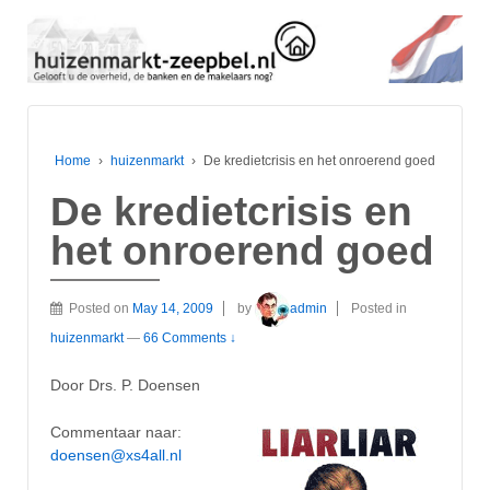
Home
›
huizenmarkt
›
De kredietcrisis en het onroerend goed
De kredietcrisis en
het onroerend goed
Posted on
May 14, 2009
by
admin
Posted in
huizenmarkt
—
66 Comments ↓
Door Drs. P. Doensen
Commentaar naar:
doensen@xs4all.nl