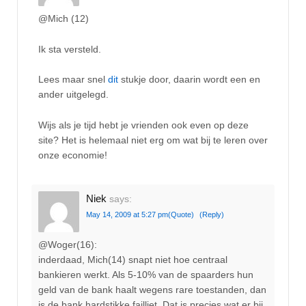
@Mich (12)
Ik sta versteld.
Lees maar snel
dit
stukje door, daarin wordt een en
ander uitgelegd.
Wijs als je tijd hebt je vrienden ook even op deze
site? Het is helemaal niet erg om wat bij te leren over
onze economie!
Niek
says:
May 14, 2009 at 5:27 pm
(Quote)
(Reply)
@Woger(16):
inderdaad, Mich(14) snapt niet hoe centraal
bankieren werkt. Als 5-10% van de spaarders hun
geld van de bank haalt wegens rare toestanden, dan
is de bank hardstikke failliet. Dat is precies wat er bij