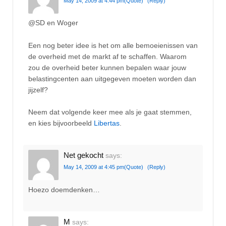
May 14, 2009 at 4:44 pm
(Quote)
(Reply)
@SD en Woger
Een nog beter idee is het om alle bemoeienissen van
de overheid met de markt af te schaffen. Waarom
zou de overheid beter kunnen bepalen waar jouw
belastingcenten aan uitgegeven moeten worden dan
jijzelf?
Neem dat volgende keer mee als je gaat stemmen,
en kies bijvoorbeeld
Libertas
.
Net gekocht
says:
May 14, 2009 at 4:45 pm
(Quote)
(Reply)
Hoezo doemdenken…
M
says: