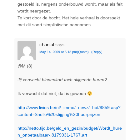
gestoeld is, nergens onderbouwd wordt, maar als feit
wordt neergezet.
Te kort door de bocht. Het hele verhaal is doorspekt
met dit soort simplistische aannames.
chantal
says:
May 14, 2009 at 5:18 pm
(Quote)
(Reply)
@M (8)
Jij verwacht binnenkort toch stijgende huren?
Ik verwacht dat niet, dat is gewoon
http://www.livios.be/nl/_immo/_newz/_hot/8859.asp?
content=Snelle%20stijging%20huurprijzen
http://netto.tijd.be/geld_en_gezin/budget/Wordt_hure
n_onbetaalbaar-.8179031-1767.art