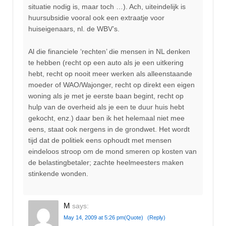
situatie nodig is, maar toch …). Ach, uiteindelijk is
huursubsidie vooral ook een extraatje voor
huiseigenaars, nl. de WBV’s.
Al die financiele ‘rechten’ die mensen in NL denken
te hebben (recht op een auto als je een uitkering
hebt, recht op nooit meer werken als alleenstaande
moeder of WAO/Wajonger, recht op direkt een eigen
woning als je met je eerste baan begint, recht op
hulp van de overheid als je een te duur huis hebt
gekocht, enz.) daar ben ik het helemaal niet mee
eens, staat ook nergens in de grondwet. Het wordt
tijd dat de politiek eens ophoudt met mensen
eindeloos stroop om de mond smeren op kosten van
de belastingbetaler; zachte heelmeesters maken
stinkende wonden.
M
says:
May 14, 2009 at 5:26 pm
(Quote)
(Reply)