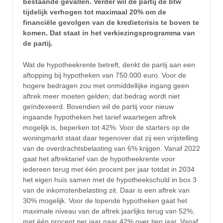
bestaande gevallen. Verder wil de partij de btw
tijdelijk verhogen tot maximaal 20% om de
financiële gevolgen van de kredietcrisis te boven te
komen. Dat staat in het verkiezingsprogramma van
de partij.
Wat de hypotheekrente betreft, denkt de partij aan een
aftopping bij hypotheken van 750.000 euro. Voor de
hogere bedragen zou met onmiddellijke ingang geen
aftrek meer moeten gelden; dat bedrag wordt niet
geïndexeerd. Bovendien wil de partij voor nieuw
ingaande hypotheken het tarief waartegen aftrek
mogelijk is, beperken tot 42%. Voor de starters op de
woningmarkt staat daar tegenover dat zij een vrijstelling
van de overdrachtsbelasting van 6% krijgen. Vanaf 2022
gaat het aftrektarief van de hypotheekrente voor
iedereen terug met één procent per jaar totdat in 2034
het eigen huis samen met de hypotheekschuld in box 3
van de inkomstenbelasting zit. Daar is een aftrek van
30% mogelijk. Voor de lopende hypotheken gaat het
maximale niveau van de aftrek jaarlijks terug van 52%,
met één procent per jaar naar 42% over tien jaar. Vanaf