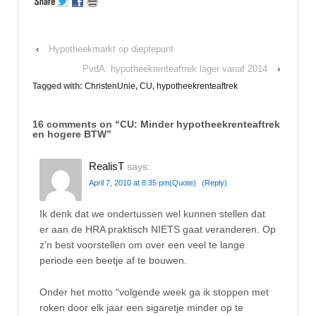
‹
Hypotheekmarkt op dieptepunt
PvdA: hypotheekrenteaftrek lager vanaf 2014
›
Tagged with:
ChristenUnie
,
CU
,
hypotheekrenteaftrek
16 comments on “
CU: Minder hypotheekrenteaftrek
en hogere BTW
”
RealisT
says:
April 7, 2010 at 8:35 pm
(Quote)
(Reply)
Ik denk dat we ondertussen wel kunnen stellen dat
er aan de HRA praktisch NIETS gaat veranderen. Op
z’n best voorstellen om over een veel te lange
periode een beetje af te bouwen.
Onder het motto “volgende week ga ik stoppen met
roken door elk jaar een sigaretje minder op te