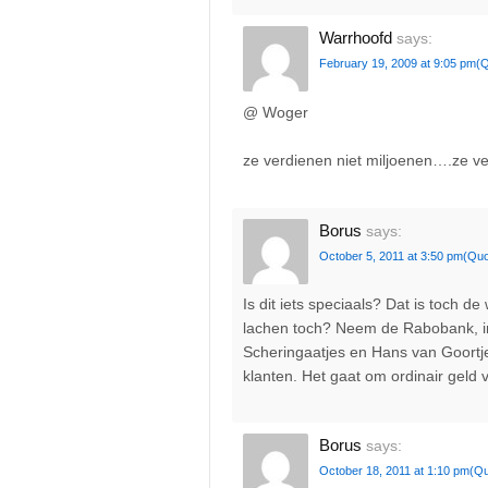
Warrhoofd
says:
February 19, 2009 at 9:05 pm
(Q
@ Woger
ze verdienen niet miljoenen….ze ver
Borus
says:
October 5, 2011 at 3:50 pm
(Quo
Is dit iets speciaals? Dat is toch d
lachen toch? Neem de Rabobank, in
Scheringaatjes en Hans van Goortj
klanten. Het gaat om ordinair geld
Borus
says:
October 18, 2011 at 1:10 pm
(Qu