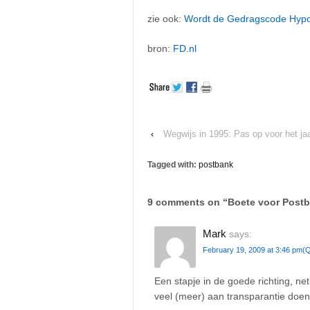
zie ook:
Wordt de Gedragscode Hypo
bron:
FD.nl
‹
Wegwijs in 1995: Pas op voor het ja
Tagged with:
postbank
9 comments on “
Boete voor Post
Mark
says:
February 19, 2009 at 3:46 pm
(Q
Een stapje in de goede richting, ne
veel (meer) aan transparantie doen