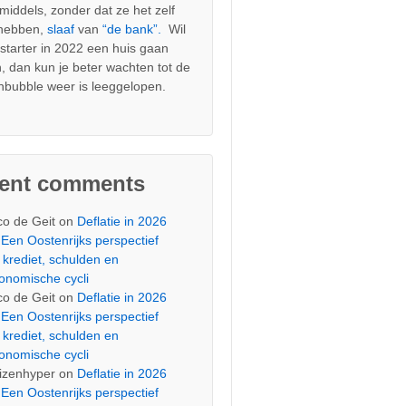
nmiddels, zonder dat ze het zelf
 hebben,
slaaf
van
“de bank”.
Wil
s starter in 2022 een huis gaan
, dan kun je beter wachten tot de
nbubble weer is leeggelopen.
cent comments
co de Geit
on
Deflatie in 2026
Een Oostenrijks perspectief
 krediet, schulden en
onomische cycli
co de Geit
on
Deflatie in 2026
Een Oostenrijks perspectief
 krediet, schulden en
onomische cycli
izenhyper
on
Deflatie in 2026
Een Oostenrijks perspectief