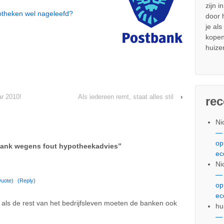
zijn i
theken wel nageleefd?
door
je al
kopen
huize
ar 2010!
Als iedereen remt, staat alles stil
›
re
Ni
— 
op
bank wegens fout hypotheekadvies
”
ec
Ni
— 
uote)
(Reply)
op
ec
t als de rest van het bedrijfsleven moeten de banken ook
hu
— 