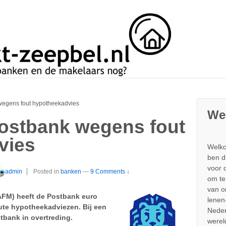
wegens fout hypotheekadvies
We
ostbank wegens fout
vies
Welko
ben d
voor 
admin
Posted in
banken
—
9 Comments ↓
om te
van 
(AFM) heeft de Postbank euro
lenen
te hypotheekadviezen. Bij een
Neder
tbank in overtreding.
werel