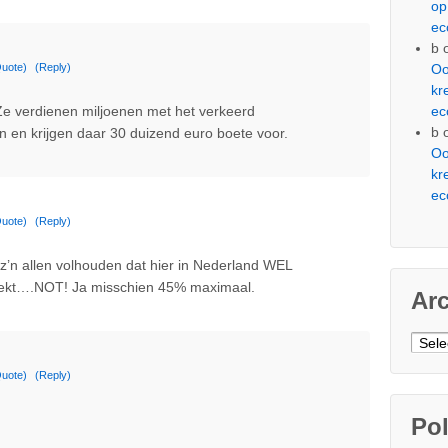
op
ec
b
Oo
uote)
(Reply)
kr
ec
Ze verdienen miljoenen met het verkeerd
b
ten en krijgen daar 30 duizend euro boete voor.
Oo
kr
ec
uote)
(Reply)
 z’n allen volhouden dat hier in Nederland WEL
trekt….NOT! Ja misschien 45% maximaal.
Ar
Arch
uote)
(Reply)
Pol