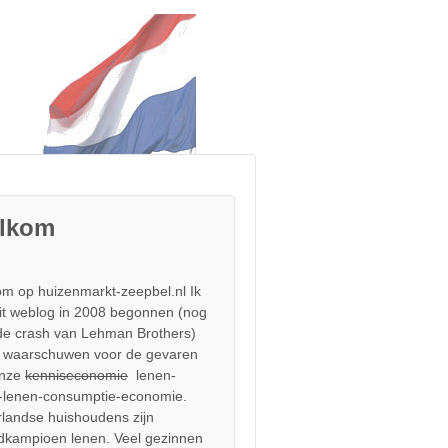
lkom
m op huizenmarkt-zeepbel.nl Ik
it weblog in 2008 begonnen (nog
de crash van Lehman Brothers)
 waarschuwen voor de gevaren
onze
kenniseconomie
lenen-
-lenen-consumptie-economie.
landse huishoudens zijn
dkampioen lenen. Veel gezinnen