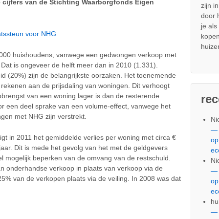
de cijfers van de Stichting Waarborgfonds Eigen
zijn i
door
je al
taatssteun voor NHG
kopen
huize
 2.000 huishoudens, vanwege een gedwongen verkoop met
Dat is ongeveer de helft meer dan in 2010 (1.331).
id (20%) zijn de belangrijkste oorzaken. Het toenemende
 rekenen aan de prijsdaling van woningen. Dit verhoogt
pbrengst van een woning lager is dan de resterende
re
oor een deel sprake van een volume-effect, vanwege het
ngen met NHG zijn verstrekt.
Ni
— 
gt in 2011 het gemiddelde verlies per woning met circa €
op
 jaar. Dit is mede het gevolg van het met de geldgevers
ec
eel mogelijk beperken van de omvang van de restschuld.
Ni
an onderhandse verkoop in plaats van verkoop via de
— 
 25% van de verkopen plaats via de veiling. In 2008 was dat
op
ec
hu
— 