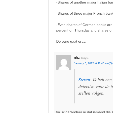
-Shares of another major Italian ba
-Shares of three major French banks
-Even shares of German banks are f
percent on Thursday and shares of 
De euro gaat eraan!!!
nhz
says:
January 6, 2012 at 11:40 am
(Qu
Steven
: Ik heb een
detective voor de
stellen volgen.
tja, ik garandeer je dat iemand die