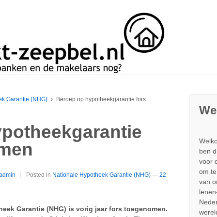
ek Garantie (NHG)
›
Beroep op hypotheekgarantie fors
We
potheekgarantie
Welko
omen
ben d
voor 
om te
admin
Posted in
Nationale Hypotheek Garantie (NHG)
—
22
van 
lenen
Neder
eek Garantie (NHG) is vorig jaar fors toegenomen.
werel