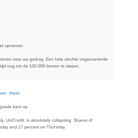
niet opnemen
belonen voor uw gedrag. Een hele slechte ongemanierde
altijd nog om de 100.000 binnen te slepen.
ote)
(Reply)
 goede kant op.
ly, UniCredit, is absolutely collapsing. Shares of
esday and 17 percent on Thursday.