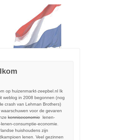
lkom
m op huizenmarkt-zeepbel.nl Ik
it weblog in 2008 begonnen (nog
de crash van Lehman Brothers)
 waarschuwen voor de gevaren
onze
kenniseconomie
lenen-
-lenen-consumptie-economie.
landse huishoudens zijn
dkampioen lenen. Veel gezinnen