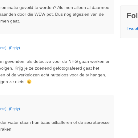
nominatie geveild te worden? Als men alleen al daarmee
Fol
 maanden door die WEW pot. Dus nog afgezien van de
omen gaat.
Tweet
ote)
(Reply)
aan gevonden: als detective voor de NHG gaan werken en
olgen. Krijg je ze zoenend gefotografeerd gaat het
etten of de werkelozen echt nutteloos voor de tv hangen,
jgen ze niets.
ote)
(Reply)
er water staan hun baas uitkafferen of de secretaresse
 raken.