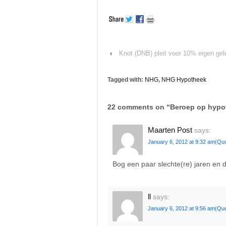
‹
Knot (DNB) pleit voor 10% eigen geld
Tagged with:
NHG
,
NHG Hypotheek
22 comments on “
Beroep op hypo
Maarten Post
says:
January 6, 2012 at 9:32 am
(Quo
Bog een paar slechte(re) jaren en
ll
says:
January 6, 2012 at 9:56 am
(Quo