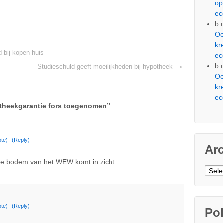
op
ec
b
Oo
kr
 bij kopen huis
ec
b
Studieschuld geeft moeilijkheden bij hypotheek
›
Oo
kr
ec
theekgarantie fors toegenomen
”
te)
(Reply)
Ar
 de bodem van het WEW komt in zicht.
Arch
te)
(Reply)
Pol