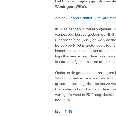
Dat blijkt uit vrijdag gepubliceer
Woningen (WEW).
Zie ook:
Karel Schiffer: 2 miljard s
In 2011 hebben in totaal ongeveer
verlies, een beroep gedaan op NHG. 
(Echt)scheiding (50%) en werklooshe
beroep op NHG is grotendeels toe te
immers de kans dat bij verkoop de o
hypothecaire lening. Daarnaast is v
feit dat de afgelopen jaren meer leni
Ondanks de gedaalde huizenprijzen li
34.000 op hetzelfde niveau als vorig
gevoerde beleid gericht op het zo v
Hieronder valt ook het bevorderen v
veiling. Zo vond in 2011 nog slechts
nog 50%.
bron:
NHG