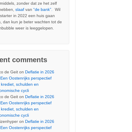
nmiddels, zonder dat ze het zelf
 hebben,
slaaf
van
“de bank”.
Wil
s starter in 2022 een huis gaan
, dan kun je beter wachten tot de
nbubble weer is leeggelopen.
cent comments
co de Geit
on
Deflatie in 2026
Een Oostenrijks perspectief
 krediet, schulden en
onomische cycli
co de Geit
on
Deflatie in 2026
Een Oostenrijks perspectief
 krediet, schulden en
onomische cycli
izenhyper
on
Deflatie in 2026
Een Oostenrijks perspectief