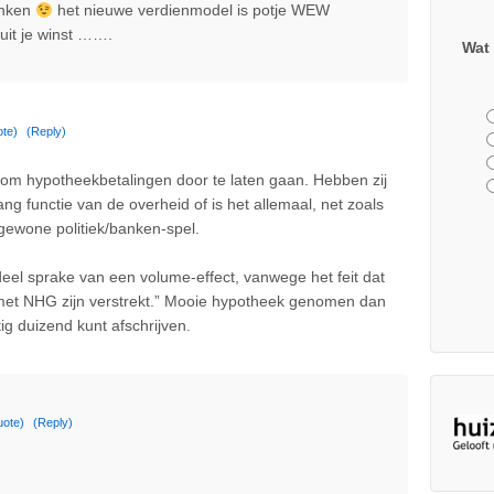
anken
het nieuwe verdienmodel is potje WEW
uit je winst …….
Wat 
te)
(Reply)
 om hypotheekbetalingen door te laten gaan. Hebben zij
g functie van de overheid of is het allemaal, net zoals
dgewone politiek/banken-spel.
eel sprake van een volume-effect, vanwege het feit dat
met NHG zijn verstrekt.” Mooie hypotheek genomen dan
tig duizend kunt afschrijven.
uote)
(Reply)