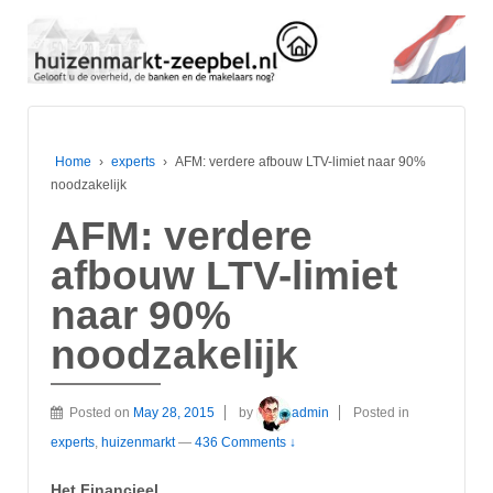
Home
›
experts
›
AFM: verdere afbouw LTV-limiet naar 90%
noodzakelijk
AFM: verdere
afbouw LTV-limiet
naar 90%
noodzakelijk
Posted on
May 28, 2015
by
admin
Posted in
experts
,
huizenmarkt
—
436 Comments ↓
Het Financieel