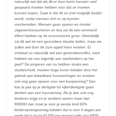
natuurlijk wel dat als dit er door komt mensen veel
gespaard moeten hebben voor dat ze moeten
kunnen kopen. Zaak is dat dit zo snel mogelijk beslist
wordt, zodat mensen zich er op kunnen
voorbereiden. Mensen gaan sparen en minder
uitgeven/consumeren en dus zal dit een remmend
effect hebben op de economische groei. Uiteindelijk
zal dit wel tot een gezondere situatie leiden, maar we
zullen wel door de zure appel heen moeten. Er
ontstaat zo natuurlijk wel een generatieconflict, want
hebben we nou eigenlijk aan wanbetalers op het
geel? De jongeren van nu hebben straks een
studieschuld, moeten hoge huren betalen door het
gebrek aan betaalbare huurwoningen en moeten
ook nog gaan sparen voor een koopwoning? Dan
kan je pas op je dertigste tot vijfendertigste gaan
denken aan een huurwoning. Als je dan ook nog
kinderen krijgt en je verdient samen meer dan
€80000 dan moet je voor je eerste kind 60%
kinderopvangtoeslag betalen dat is voor 4 dagen per
week dat is bruto €1300 per maand netto dus €800,