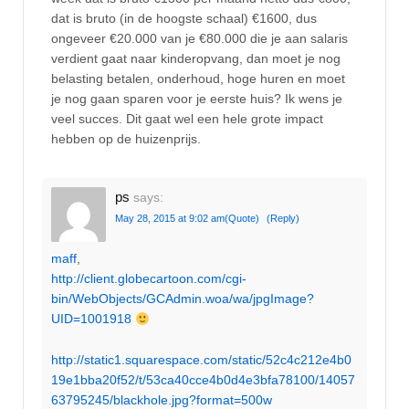
dat is bruto (in de hoogste schaal) €1600, dus
ongeveer €20.000 van je €80.000 die je aan salaris
verdient gaat naar kinderopvang, dan moet je nog
belasting betalen, onderhoud, hoge huren en moet
je nog gaan sparen voor je eerste huis? Ik wens je
veel succes. Dit gaat wel een hele grote impact
hebben op de huizenprijs.
ps
says:
May 28, 2015 at 9:02 am
(Quote)
(Reply)
maff
,
http://client.globecartoon.com/cgi-
bin/WebObjects/GCAdmin.woa/wa/jpgImage?
UID=1001918
http://static1.squarespace.com/static/52c4c212e4b0
19e1bba20f52/t/53ca40cce4b0d4e3bfa78100/14057
63795245/blackhole.jpg?format=500w