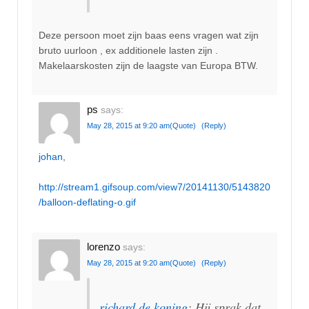
Deze persoon moet zijn baas eens vragen wat zijn
bruto uurloon , ex additionele lasten zijn .
Makelaarskosten zijn de laagste van Europa BTW.
ps
says:
May 28, 2015 at 9:20 am
(Quote)
(Reply)
johan
,
http://stream1.gifsoup.com/view7/20141130/5143820
/balloon-deflating-o.gif
lorenzo
says:
May 28, 2015 at 9:20 am
(Quote)
(Reply)
richard de koning
: Hij sprak dat