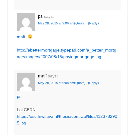
ps
says:
May 28, 2015 at 9:06 am
(Quote)
(Reply)
maff
,
http://abettermortgage.typepad.com/a_better_mortg
age/images/2007/08/15/payingmortgage.jpg
maff
says:
May 28, 2015 at 9:08 am
(Quote)
(Reply)
ps
,
Lol CERN
https://esc.fnwi.uva.nl/thesis/centraal/files/f12378290
5.jpg