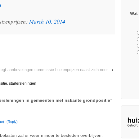
a
Wat 
izenprijzen)
March 10, 2014
legt aanbevelingen commissie huizenprijzen naast zich neer
›
sitie
,
startersleningen
ersleningen in gemeenten met riskante grondpositie
”
te)
(Reply)
elasten zal er weer minder te besteden overblijven.