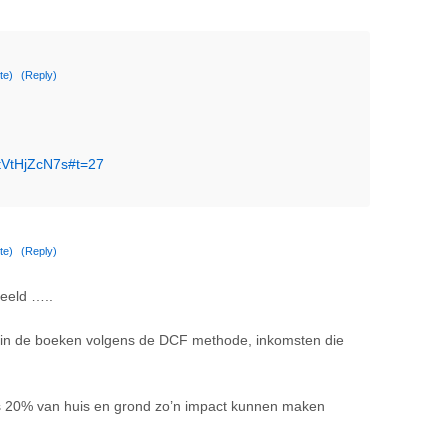
te)
(Reply)
tVtHjZcN7s#t=27
te)
(Reply)
eeld …..
n de boeken volgens de DCF methode, inkomsten die
ts 20% van huis en grond zo’n impact kunnen maken