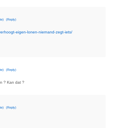
te)
(Reply)
-verhoogt-eigen-lonen-niemand-zegt-iets/
te)
(Reply)
n ? Kan dat ?
te)
(Reply)