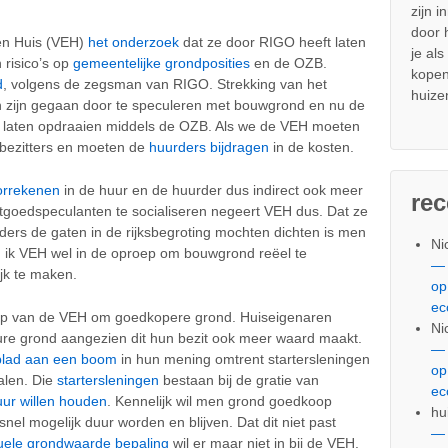
zijn i
door
en Huis (VEH)
het onderzoek
dat ze door RIGO heeft laten
je al
risico’s op
gemeentelijke grondposities
en de OZB.
kopen
d
, volgens de zegsman van RIGO. Strekking van het
huize
in zijn gegaan door te speculeren met bouwgrond en nu de
n laten opdraaien middels de OZB. Als we de VEH moeten
zenbezitters en moeten de
huurders bijdragen
in de kosten.
orrekenen
in de huur en de huurder dus indirect ook meer
re
tgoedspeculanten te socialiseren negeert VEH dus. Dat ze
ers de gaten in de rijksbegroting mochten dichten is men
Ni
n ik VEH wel in de oproep om bouwgrond reëel te
— 
jk te maken.
op
ec
oep van de VEH om goedkopere grond. Huiseigenaren
Ni
re grond aangezien dit hun bezit ook meer waard maakt.
— 
blad aan een boom
in hun mening omtrent startersleningen
op
alen. Die
startersleningen
bestaan bij de gratie van
ec
uur willen houden
. Kennelijk wil men grond goedkoop
hu
el mogelijk duur worden en blijven. Dat dit niet past
— 
uele grondwaarde bepaling
wil er maar niet in bij de VEH.