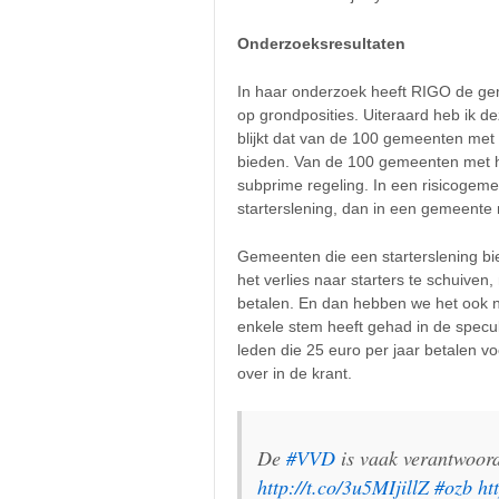
Onderzoeksresultaten
In haar onderzoek heeft RIGO de geme
op grondposities. Uiteraard heb ik d
blijkt dat van de 100 gemeenten met h
bieden. Van de 100 gemeenten met het 
subprime regeling. In een risicogem
starterslening, dan in een gemeente m
Gemeenten die een starterslening bie
het verlies naar starters te schuiven
betalen. En dan hebben we het ook n
enkele stem heeft gehad in de specu
leden die 25 euro per jaar betalen 
over in de krant.
De
#VVD
is vaak verantwoord
http://t.co/3u5MIjillZ
#ozb
ht