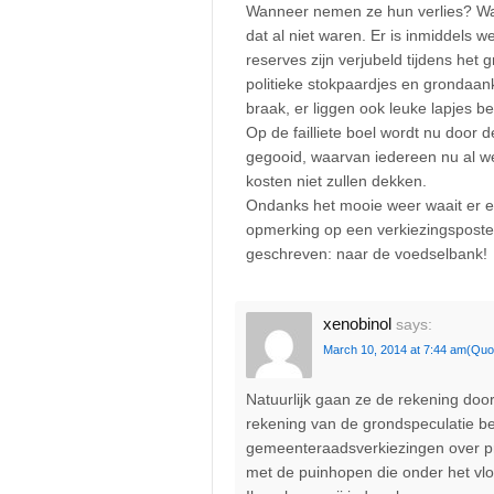
Wanneer nemen ze hun verlies? Waars
dat al niet waren. Er is inmiddels 
reserves zijn verjubeld tijdens het
politieke stokpaardjes en grondaan
braak, er liggen ook leuke lapjes be
Op de failliete boel wordt nu door
gegooid, waarvan iedereen nu al wee
kosten niet zullen dekken.
Ondanks het mooie weer waait er e
opmerking op een verkiezingsposte
geschreven: naar de voedselbank!
xenobinol
says:
March 10, 2014 at 7:44 am
(Quo
Natuurlijk gaan ze de rekening do
rekening van de grondspeculatie bet
gemeenteraadsverkiezingen over pr
met de puinhopen die onder het vlo