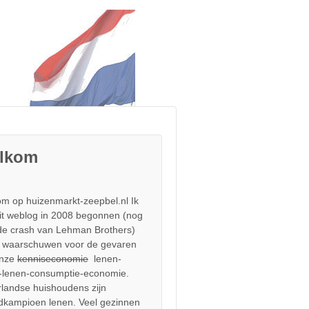
lkom
m op huizenmarkt-zeepbel.nl Ik
it weblog in 2008 begonnen (nog
de crash van Lehman Brothers)
 waarschuwen voor de gevaren
onze
kenniseconomie
lenen-
-lenen-consumptie-economie.
landse huishoudens zijn
dkampioen lenen. Veel gezinnen