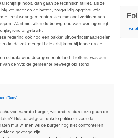
chijnlijk nooit, dan gaan ze technisch failliet, als ze
weinig vet meer op de botten, zorgvuldig opgebouwde
Fol
 grote feest waar gemeenten zich massaal vertilden aan
kopen. Want niet allen de bouwgrond voor woningen ligt
Tweet
drijfsgrond ongebruikt.
 deze regering ook nog een pakket uitvoeringsmaatregelen
t dat de zak met geld die erbij komt bij lange na de
en schrale wind door gemeenteland. Treffend was een
r van de vvd: de gemeente beweegt oid stond
te)
(Reply)
orschuiven naar de burger, wie anders dan deze gaan de
alen? Helaas wil geen enkele politici er voor de
aten m.a.w. men wil de burger nog niet confronteren
erkleed geveegd zijn.