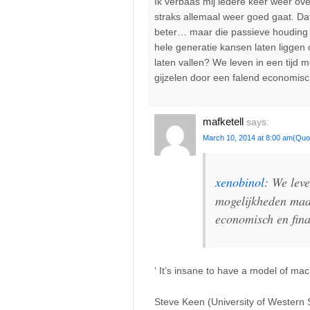
Ik verbaas mij iedere keer weer ov
straks allemaal weer goed gaat. Da
beter… maar die passieve houding i
hele generatie kansen laten ligge
laten vallen? We leven in een tijd
gijzelen door een falend economisc
mafketell
says:
March 10, 2014 at 8:00 am
(Quo
xenobinol
: We lev
mogelijkheden maar
economisch en fina
‘ It’s insane to have a model of m
Steve Keen (University of Western