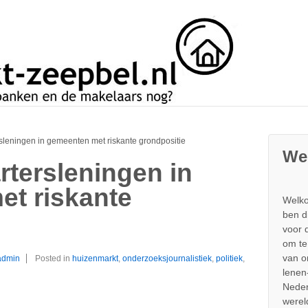
sleningen in gemeenten met riskante grondpositie
We
rtersleningen in
t riskante
Welko
ben d
voor 
om te
van 
admin
Posted in
huizenmarkt
,
onderzoeksjournalistiek
,
politiek
,
lenen
Neder
werel