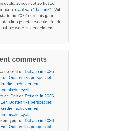
nmiddels, zonder dat ze het zelf
 hebben,
slaaf
van
“de bank”.
Wil
s starter in 2022 een huis gaan
, dan kun je beter wachten tot de
nbubble weer is leeggelopen.
cent comments
co de Geit
on
Deflatie in 2026
Een Oostenrijks perspectief
 krediet, schulden en
onomische cycli
co de Geit
on
Deflatie in 2026
Een Oostenrijks perspectief
 krediet, schulden en
onomische cycli
izenhyper
on
Deflatie in 2026
Een Oostenrijks perspectief