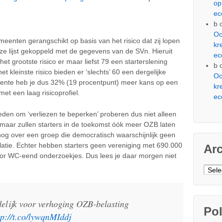
op
ec
b
Oo
enten gerangschikt op basis van het risico dat zij lopen
kr
eze lijst gekoppeld met de gegevens van de SVn. Hieruit
ec
et grootste risico er maar liefst 79 een starterslening
b
kleinste risico bieden er ‘slechts’ 60 een dergelijke
Oo
eente heb je dus 32% (19 procentpunt) meer kans op een
kr
et een laag risicoprofiel.
ec
den om ‘verliezen te beperken’ proberen dus niet alleen
, maar zullen starters in de toekomst óók meer OZB laten
og over een groep die democratisch waarschijnlijk geen
latie. Echter hebben starters geen vereniging met 690.000
Ar
voor WC-eend onderzoekjes. Dus lees je daar morgen niet
Arch
elijk voor verhoging OZB-belasting
Pol
tp://t.co/lywqnMIddj