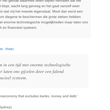
er het gemak waarmee velen blijven herhalen dat het
t klopt, wacht lang genoeg en het gaat vanzelf weer
s wat mij het meeste tegenstaat. Moet dan eerst een
n om diegene te beschermen die grote steken hebben
 met enorme technologische mogelijkheden maar laten ons
h en financieel systeem.
te)
(Reply)
en in een tijd met enorme technologische
 laten ons gijzelen door een falend
ncieel systeem.
acroeconomy that excludes banks, money and debt ‘
 Sydney)