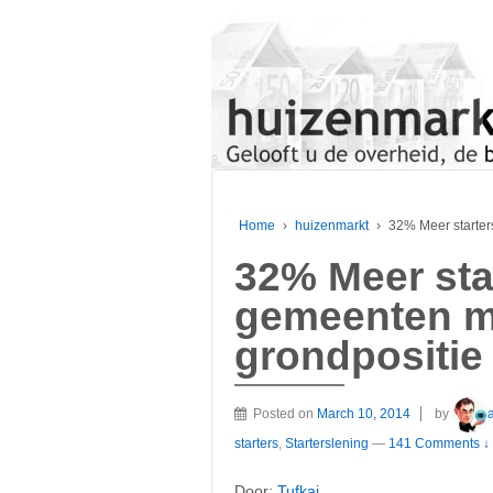
Home
›
huizenmarkt
›
32% Meer starter
32% Meer sta
gemeenten me
grondpositie
Posted on
March 10, 2014
by
starters
,
Starterslening
—
141 Comments ↓
Door:
Tufkaj