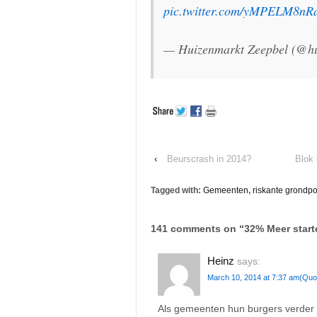
pic.twitter.com/yMPELM8nR
— Huizenmarkt Zeepbel (@hu
‹
Beurscrash in 2014?
Blok 
Tagged with:
Gemeenten
,
riskante grondpo
141 comments on “
32% Meer start
Heinz
says:
March 10, 2014 at 7:37 am
(Quo
Als gemeenten hun burgers verder b