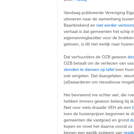
Vandaag publiceerde Vereniging Eig
uitvoeren naar de samenhang tussen 
Baanbrekend en
niet
eerder
vertoon
verhaal is dat gemeenten het schip 
eigenwoningbezitter voor de brokke
geloven, is dit niet eerlijk naar hui
Dat verhuurders de OZB gewoon
do
OZB betaalt om de verliezen van vas
stonden te dansen op tafel
toen huurd
ook vergeten. Dat daargelaten, steu
(af)waarderen om nieuwbouw mogeli
Het bevreemd me echter wel, die r
hebben immers gewoon belang bij du
Niet voor niets draaide VEH als een
toen de huizenprijzen begonnen te d
gemeenten die vastgoed en grond
d
kopen en moet het daarna vooral zo sn
binnen een eerlijk systeem van
resid