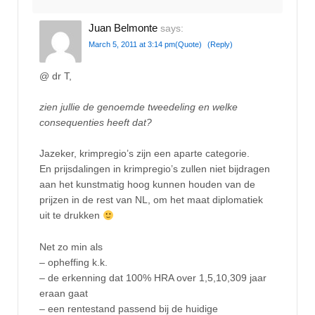
Juan Belmonte
says:
March 5, 2011 at 3:14 pm
(Quote)
(Reply)
@ dr T,
zien jullie de genoemde tweedeling en welke
consequenties heeft dat?
Jazeker, krimpregio’s zijn een aparte categorie.
En prijsdalingen in krimpregio’s zullen niet bijdragen
aan het kunstmatig hoog kunnen houden van de
prijzen in de rest van NL, om het maat diplomatiek
uit te drukken
Net zo min als
– opheffing k.k.
– de erkenning dat 100% HRA over 1,5,10,309 jaar
eraan gaat
– een rentestand passend bij de huidige