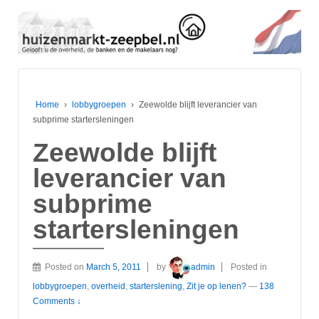
Home
›
lobbygroepen
›
Zeewolde blijft leverancier van
subprime startersleningen
Zeewolde blijft
leverancier van
subprime
startersleningen
Posted on
March 5, 2011
by
admin
Posted in
lobbygroepen
,
overheid
,
starterslening
,
Zit je op lenen?
—
138
Comments ↓