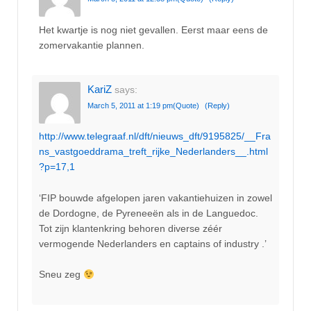
Het kwartje is nog niet gevallen. Eerst maar eens de
zomervakantie plannen.
KariZ
says:
March 5, 2011 at 1:19 pm
(Quote)
(Reply)
http://www.telegraaf.nl/dft/nieuws_dft/9195825/__Fra
ns_vastgoeddrama_treft_rijke_Nederlanders__.html
?p=17,1
‘FIP bouwde afgelopen jaren vakantiehuizen in zowel
de Dordogne, de Pyreneeën als in de Languedoc.
Tot zijn klantenkring behoren diverse zéér
vermogende Nederlanders en captains of industry .’
Sneu zeg