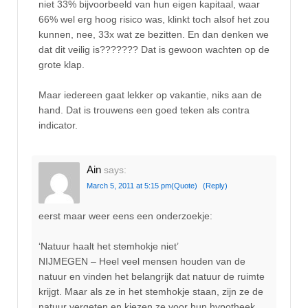
niet 33% bijvoorbeeld van hun eigen kapitaal, waar
66% wel erg hoog risico was, klinkt toch alsof het zou
kunnen, nee, 33x wat ze bezitten. En dan denken we
dat dit veilig is??????? Dat is gewoon wachten op de
grote klap.
Maar iedereen gaat lekker op vakantie, niks aan de
hand. Dat is trouwens een goed teken als contra
indicator.
Ain
says:
March 5, 2011 at 5:15 pm
(Quote)
(Reply)
eerst maar weer eens een onderzoekje:
‘Natuur haalt het stemhokje niet’
NIJMEGEN – Heel veel mensen houden van de
natuur en vinden het belangrijk dat natuur de ruimte
krijgt. Maar als ze in het stemhokje staan, zijn ze de
natuur vergeten en kiezen ze voor hun hypotheek.