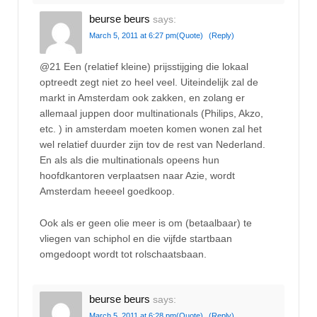
beurse beurs
says:
March 5, 2011 at 6:27 pm
(Quote)
(Reply)
@21 Een (relatief kleine) prijsstijging die lokaal
optreedt zegt niet zo heel veel. Uiteindelijk zal de
markt in Amsterdam ook zakken, en zolang er
allemaal juppen door multinationals (Philips, Akzo,
etc. ) in amsterdam moeten komen wonen zal het
wel relatief duurder zijn tov de rest van Nederland.
En als als die multinationals opeens hun
hoofdkantoren verplaatsen naar Azie, wordt
Amsterdam heeeel goedkoop.
Ook als er geen olie meer is om (betaalbaar) te
vliegen van schiphol en die vijfde startbaan
omgedoopt wordt tot rolschaatsbaan.
beurse beurs
says:
March 5, 2011 at 6:28 pm
(Quote)
(Reply)