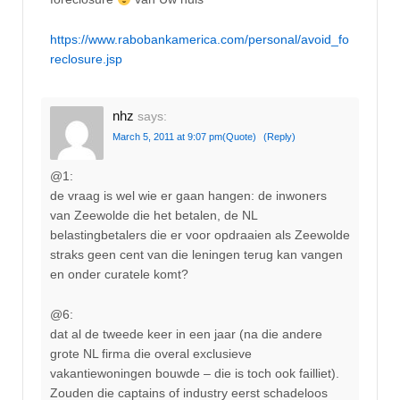
https://www.rabobankamerica.com/personal/avoid_fo
reclosure.jsp
nhz
says:
March 5, 2011 at 9:07 pm
(Quote)
(Reply)
@1:
de vraag is wel wie er gaan hangen: de inwoners
van Zeewolde die het betalen, de NL
belastingbetalers die er voor opdraaien als Zeewolde
straks geen cent van die leningen terug kan vangen
en onder curatele komt?
@6:
dat al de tweede keer in een jaar (na die andere
grote NL firma die overal exclusieve
vakantiewoningen bouwde – die is toch ook failliet).
Zouden die captains of industry eerst schadeloos