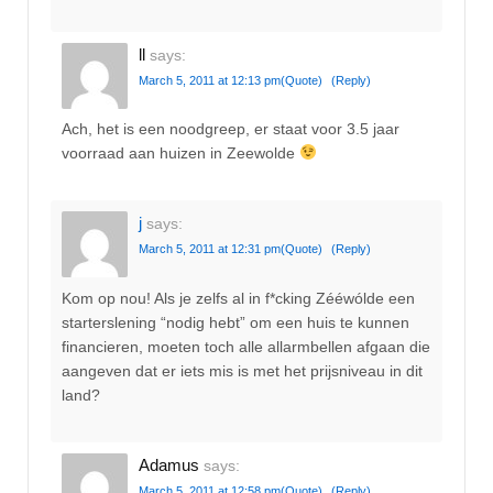
ll
says:
March 5, 2011 at 12:13 pm
(Quote)
(Reply)
Ach, het is een noodgreep, er staat voor 3.5 jaar
voorraad aan huizen in Zeewolde
j
says:
March 5, 2011 at 12:31 pm
(Quote)
(Reply)
Kom op nou! Als je zelfs al in f*cking Zééwólde een
starterslening “nodig hebt” om een huis te kunnen
financieren, moeten toch alle allarmbellen afgaan die
aangeven dat er iets mis is met het prijsniveau in dit
land?
Adamus
says:
March 5, 2011 at 12:58 pm
(Quote)
(Reply)