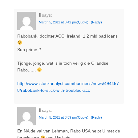
ll
says:
March 5, 2011 at 8:42 pm
(Quote)
(Reply)
Rabobank, dochter ACC, Ireland, 1.2 mld bad loans
Sub prime ?
Tjonge, jonge, wat is ie toch veilig die Ollandse
Rabo…..,
http://www.istockanalyst.com/business/news/494457
8/rabobank-to-stick-with-troubled-acc
ll
says:
March 5, 2011 at 8:59 pm
(Quote)
(Reply)
En NA de val van Lehman, Rabo USA helpt U met de
foreclosure
van Uw huis