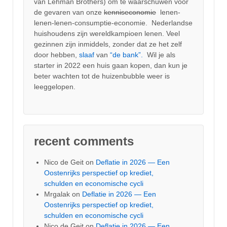
van Lehman Brothers) om te waarschuwen voor
de gevaren van onze
kenniseconomie
lenen-
lenen-lenen-consumptie-economie. Nederlandse
huishoudens zijn wereldkampioen lenen. Veel
gezinnen zijn inmiddels, zonder dat ze het zelf
door hebben,
slaaf
van
“de bank”.
Wil je als
starter in 2022 een huis gaan kopen, dan kun je
beter wachten tot de huizenbubble weer is
leeggelopen.
recent comments
Nico de Geit
on
Deflatie in 2026 — Een
Oostenrijks perspectief op krediet,
schulden en economische cycli
Mrgalak
on
Deflatie in 2026 — Een
Oostenrijks perspectief op krediet,
schulden en economische cycli
Nico de Geit
on
Deflatie in 2026 — Een