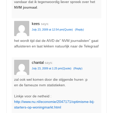
vandaar dat ik tegenwoordig liever spreek over het
NVM journaal
.
kees
says:
July 23, 2009 at 12:54 pm
(Quote)
(Reply)
het wordt tijd dat de AIVD de” NVM journalisten” gaat
afluisteren en laat lekken natuurlijk naar de Telegraaf
chantal
says:
July 23, 2009 at 1:25 pm
(Quote)
(Reply)
zal ook wel komen door die stijgende huren :p
en de fameuze nvm statistieken.
Linkje voor de netheid :
http://www.nu.nl/economie/2047171/optimisme-bij-
starters-op-woningmarkt.html