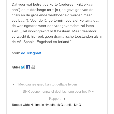
Dat voor wat betreft de korte („iedereen kijkt elkaar
aan”) en middellange termijn („de gevolgen van de
crisis en de groeiende werkloosheid worden meer
voelbaar”). Voor de lánge termijn voorziet Feitsma dat
de woningmarkt weer een vraagoverschot zal laten
zien. „Het woningtekort blijft bestaan. Maar daardoor
verwacht ik hier ook geen dramatische toestanden als in
de VS, Spanje, Engeland en Ierland.”
bron:
de Telegraaf
‹
‘Mexicaanse griep kan tot deflatie leiden’
BNR economenpanel doet lacherig over het IMF
Rapport
›
Tagged with:
Nationale Hypotheek Garantie
,
NHG