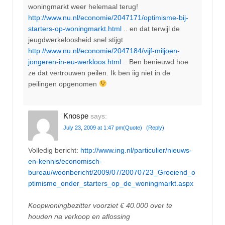
woningmarkt weer helemaal terug!
http://www.nu.nl/economie/2047171/optimisme-bij-
starters-op-woningmarkt.html
.. en dat terwijl de
jeugdwerkeloosheid snel stijgt
http://www.nu.nl/economie/2047184/vijf-miljoen-
jongeren-in-eu-werkloos.html
.. Ben benieuwd hoe
ze dat vertrouwen peilen. Ik ben iig niet in de
peilingen opgenomen
Knospe
says:
July 23, 2009 at 1:47 pm
(Quote)
(Reply)
Volledig bericht:
http://www.ing.nl/particulier/nieuws-
en-kennis/economisch-
bureau/woonbericht/2009/07/20070723_Groeiend_o
ptimisme_onder_starters_op_de_woningmarkt.aspx
Koopwoningbezitter voorziet € 40.000 over te
houden na verkoop en aflossing