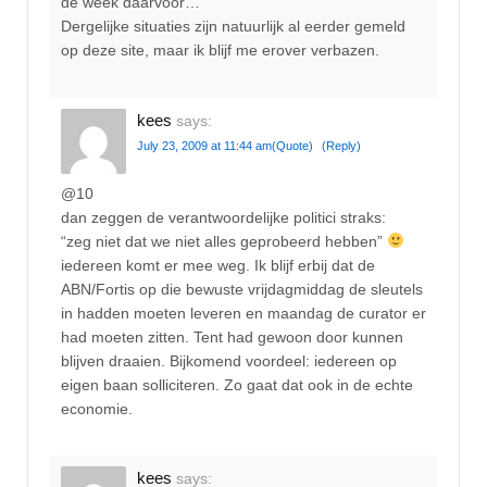
de week daarvoor…
Dergelijke situaties zijn natuurlijk al eerder gemeld
op deze site, maar ik blijf me erover verbazen.
kees
says:
July 23, 2009 at 11:44 am
(Quote)
(Reply)
@10
dan zeggen de verantwoordelijke politici straks:
“zeg niet dat we niet alles geprobeerd hebben”
iedereen komt er mee weg. Ik blijf erbij dat de
ABN/Fortis op die bewuste vrijdagmiddag de sleutels
in hadden moeten leveren en maandag de curator er
had moeten zitten. Tent had gewoon door kunnen
blijven draaien. Bijkomend voordeel: iedereen op
eigen baan solliciteren. Zo gaat dat ook in de echte
economie.
kees
says: