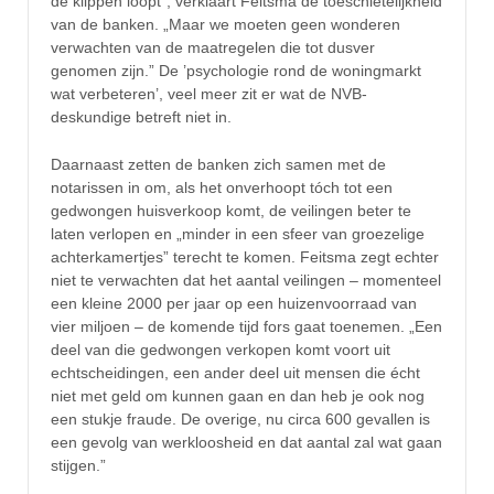
de klippen loopt”, verklaart Feitsma de toeschietelijkheid
van de banken. „Maar we moeten geen wonderen
verwachten van de maatregelen die tot dusver
genomen zijn.” De ’psychologie rond de woningmarkt
wat verbeteren’, veel meer zit er wat de NVB-
deskundige betreft niet in.
Daarnaast zetten de banken zich samen met de
notarissen in om, als het onverhoopt tóch tot een
gedwongen huisverkoop komt, de veilingen beter te
laten verlopen en „minder in een sfeer van groezelige
achterkamertjes” terecht te komen. Feitsma zegt echter
niet te verwachten dat het aantal veilingen – momenteel
een kleine 2000 per jaar op een huizenvoorraad van
vier miljoen – de komende tijd fors gaat toenemen. „Een
deel van die gedwongen verkopen komt voort uit
echtscheidingen, een ander deel uit mensen die écht
niet met geld om kunnen gaan en dan heb je ook nog
een stukje fraude. De overige, nu circa 600 gevallen is
een gevolg van werkloosheid en dat aantal zal wat gaan
stijgen.”