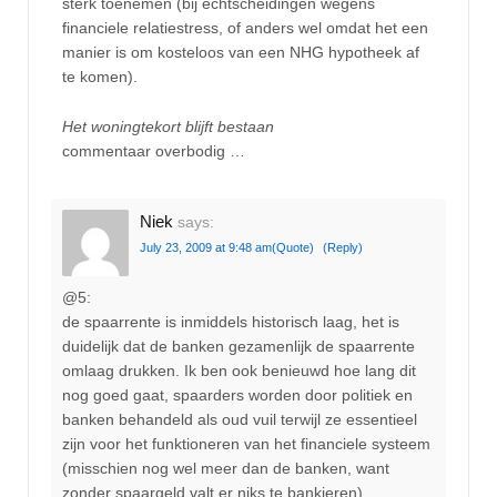
sterk toenemen (bij echtscheidingen wegens
financiele relatiestress, of anders wel omdat het een
manier is om kosteloos van een NHG hypotheek af
te komen).
Het woningtekort blijft bestaan
commentaar overbodig …
Niek
says:
July 23, 2009 at 9:48 am
(Quote)
(Reply)
@5:
de spaarrente is inmiddels historisch laag, het is
duidelijk dat de banken gezamenlijk de spaarrente
omlaag drukken. Ik ben ook benieuwd hoe lang dit
nog goed gaat, spaarders worden door politiek en
banken behandeld als oud vuil terwijl ze essentieel
zijn voor het funktioneren van het financiele systeem
(misschien nog wel meer dan de banken, want
zonder spaargeld valt er niks te bankieren).