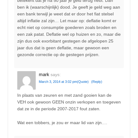
betekent dat je na 50 jaar je geld terug hebt. Dan
ben ik (waarschijnlijk) dood. Je geeft je geld weg aan
een bank terwijl je weet dat er door het fiat stelsel
altijd inflatie zal zijn… Let maar op: deflatie komt er
echt niet op consumptie goederen zoals broden en
een zak patat. Deflatie wel op huizen en zo, maar die
zijn dus ook exorbitant gestegen de afgelopen 25
jaar dus dat is geen deflatie, maar gewoon een
gezonde correctie op de gestegen prijzen.
mark
says:
March 3, 2014 at 3:02 pm
(Quote)
(Reply)
In plaats van zeuren en met zand gooien kan de
VEH ook gewoon GEEN onzin verkopen en toegeven
dat ze in de periode 2007-2017 fout zaten.
Wat een tobbers, je zou er maar lid van zijn….