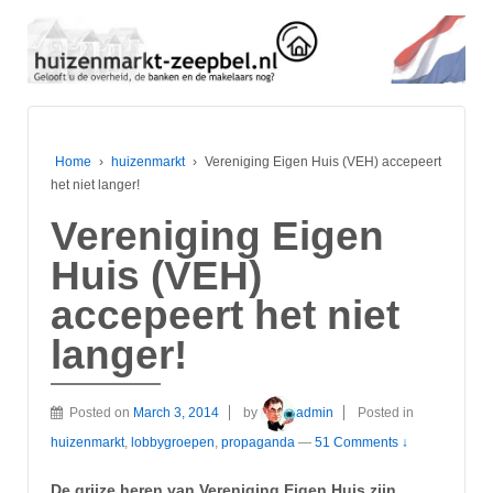
Home
›
huizenmarkt
›
Vereniging Eigen Huis (VEH) accepeert
het niet langer!
Vereniging Eigen
Huis (VEH)
accepeert het niet
langer!
Posted on
March 3, 2014
by
admin
Posted in
huizenmarkt
,
lobbygroepen
,
propaganda
—
51 Comments ↓
De grijze heren van Vereniging Eigen Huis zijn