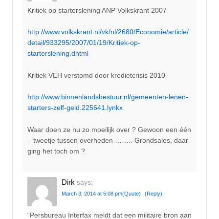
Kritiek op starterslening ANP Volkskrant 2007
http://www.volkskrant.nl/vk/nl/2680/Economie/article/
detail/933295/2007/01/19/Kritiek-op-
starterslening.dhtml
Kritiek VEH verstomd door kredietcrisis 2010
http://www.binnenlandsbestuur.nl/gemeenten-lenen-
starters-zelf-geld.225641.lynkx
Waar doen ze nu zo moeilijk over ? Gewoon een één
– tweetje tussen overheden …….. Grondsales, daar
ging het toch om ?
Dirk
says:
March 3, 2014 at 5:08 pm
(Quote)
(Reply)
“Persbureau Interfax meldt dat een militaire bron aan