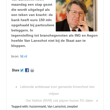
maandag een stap gezet
die wordt uitgelegd als
een teken van kracht: de
bank heeft euro 150 mln
opgehaald bij particuliere
beleggers. In
tegenstelling tot branchegenoten als ING en Aegon
hoefde Van Lanschot niet bij de Staat aan te
kloppen.
bron:
fd.nl
‹
Lekkende ambtenaar kost gemeente Amersfoort tien
miljoen
Ger Hukker (NVM) ziet prijzen huizen 5% dalen
›
Tagged with:
huizenmarkt
,
Van Lanschot
,
zeepbel