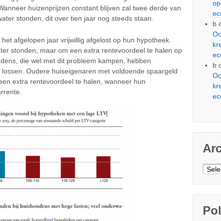
op
anneer huizenprijzen constant blijven zal twee derde van
ec
ter stonden, dit over tien jaar nog steeds staan.
b
Oo
et afgelopen jaar vrijwillig afgelost op hun hypotheek.
kr
ater stonden, maar om een extra rentevoordeel te halen op
ec
dens, die wel met dit probleem kampen, hebben
b
 lossen. Oudere huiseigenaren met voldoende spaargeld
Oo
een extra rentevoordeel te halen, wanneer hun
kr
rrente.
ec
Ar
Arch
Pol