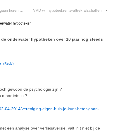
r gaan huren….
VVD wil hypoteekrente-aftrek afschaffen
›
erwater hypotheken
de onderwater hypotheken over 10 jaar nog steeds
)
(Reply)
toch gewoon de psychologie zijn ?
 maar iets in ?
02-04-2014/vereniging-eigen-huis-je-kunt-beter-gaan-
et een analyse over verliesaversie, valt in t niet bij de