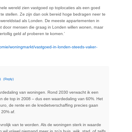
le wereld zien vastgoed op toplocaties als een goed
te stellen. Ze zijn dan ook bereid hoge bedragen neer te
n wereldstad als Londen. De meeste appartementen in
t door mensen die graag in Londen willen wonen, maar
tollig geld af proberen te komen.’
nomie/woningmarkt/vastgoed-in-londen-steeds-vaker-
)
(Reply)
rdedaling van woningen. Rond 2030 verwacht ik een
an de top in 2008 – dus een waardedaling van 60%. Het
euro, de rente en de kredietverschaffing precies gaan
m 20% af.
 vrolijk van te worden. Als de woningen sterk in waarde
 wil vrijwel niemand meer in zo’n huis, wijk, stad, of zelfs