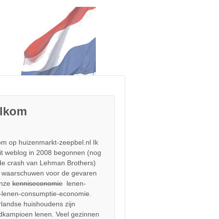
lkom
m op huizenmarkt-zeepbel.nl Ik
it weblog in 2008 begonnen (nog
de crash van Lehman Brothers)
 waarschuwen voor de gevaren
onze
kenniseconomie
lenen-
-lenen-consumptie-economie.
landse huishoudens zijn
dkampioen lenen. Veel gezinnen