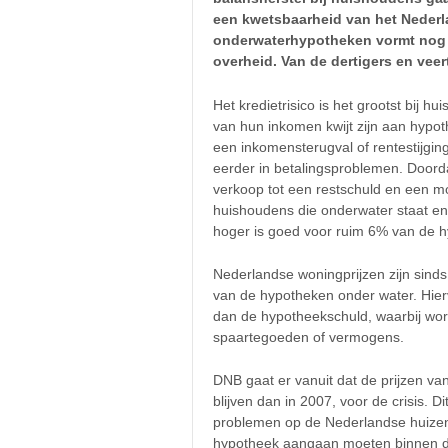
een kwetsbaarheid van het Nederlan
onderwaterhypotheken vormt nog g
overheid. Van de dertigers en vee
Het kredietrisico is het grootst bij
van hun inkomen kwijt zijn aan hyp
een inkomensterugval of rentestijgi
eerder in betalingsproblemen. Doord
verkoop tot een restschuld en een mo
huishoudens die onderwater staat en d
hoger is goed voor ruim 6% van de 
Nederlandse woningprijzen zijn sind
van de hypotheken onder water. Hier
dan de hypotheekschuld, waarbij wo
spaartegoeden of vermogens.
DNB gaat er vanuit dat de prijzen va
blijven dan in 2007, voor de crisis. 
problemen op de Nederlandse huize
hypotheek aangaan moeten binnen de