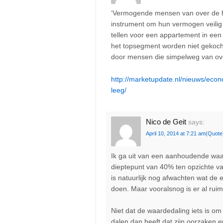
‘Vermogende mensen van over de he
instrument om hun vermogen veilig 
tellen voor een appartement in ee
het topsegment worden niet gekoch
door mensen die simpelweg van over
http://marketupdate.nl/nieuws/eco
leeg/
Nico de Geit
says:
April 10, 2014 at 7:21 am
(Quote
Ik ga uit van een aanhoudende waa
dieptepunt van 40% ten opzichte v
is natuurlijk nog afwachten wat de 
doen. Maar vooralsnog is er al rui
Niet dat de waardedaling iets is om
dalen dan heeft dat zijn oorzaken en