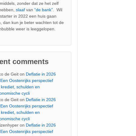
nmiddels, zonder dat ze het zelf
 hebben,
slaaf
van
“de bank”.
Wil
s starter in 2022 een huis gaan
, dan kun je beter wachten tot de
nbubble weer is leeggelopen.
cent comments
co de Geit
on
Deflatie in 2026
Een Oostenrijks perspectief
 krediet, schulden en
onomische cycli
co de Geit
on
Deflatie in 2026
Een Oostenrijks perspectief
 krediet, schulden en
onomische cycli
izenhyper
on
Deflatie in 2026
Een Oostenrijks perspectief