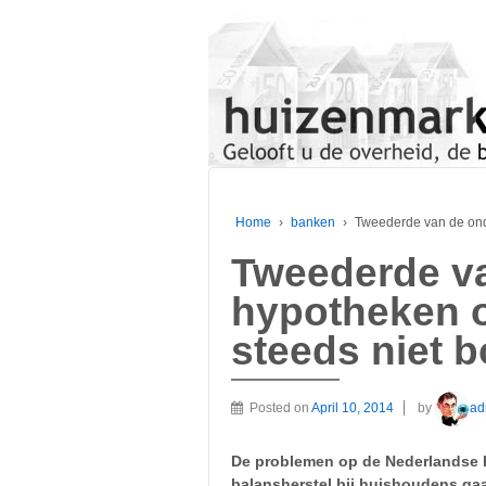
Home
›
banken
›
Tweederde van de ond
Tweederde v
hypotheken o
steeds niet 
Posted on
April 10, 2014
by
ad
De problemen op de Nederlandse h
balansherstel bij huishoudens gaa