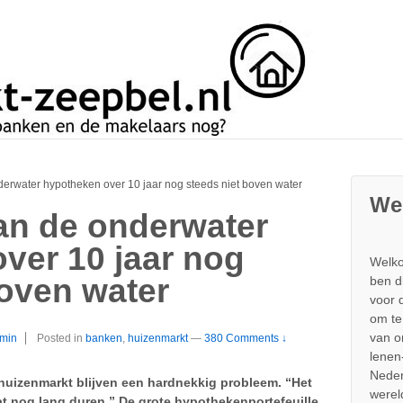
erwater hypotheken over 10 jaar nog steeds niet boven water
We
an de onderwater
ver 10 jaar nog
Welko
boven water
ben d
voor 
om te
van 
min
Posted in
banken
,
huizenmarkt
—
380 Comments ↓
lenen
Neder
uizenmarkt blijven een hardnekkig probleem. “Het
werel
t nog lang duren.” De grote hypothekenportefeuille