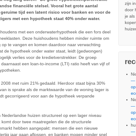
zijn i
dse financiële stelsel. Vooral het grote aantal
door
eruime tijd een latent risico voor banken en voor de
je al
rtigers met een hypotheek staat 40% onder water.
kopen
huize
 huishoudens met een onderwaterhypotheek die een fors deel
otheeklasten. Deze huishoudens hebben minder ruimte om
ng op te vangen en komen daardoor naar verwachting
at de hypotheek onder water staat, leidt (gedwongen)
gelijk verlies voor de kredietverstrekker. De groep
re
aarnaast een loan-to-income (LTI) ratio heeft van vijf of
hypotheken.
Ni
— 
s 2008 met ruim 21% gedaald. Hierdoor staat bijna 30%
op
van is sprake als de marktwaarde van de woning lager is
ec
rdt gecorrigeerd voor aan de hypotheek verpande
Ni
— 
op
n Nederlandse huizen structureel op een lager niveau
ec
Dit komt door twee maatregelen die de structurele
hu
nmarkt hebben aangepakt: mensen die een nieuwe
— 
rtig jaar gaan aflossen, en banken mogen minder snel