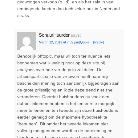
gedwongen verkoop (o.i.d). en als het zakt in veel
omringende landen dan toch zeker ook in Nederland
straks.
SchuurHuurder
says:
March 12, 2012 at 7:32 pm
(Quote)
(Reply)
Behoorlijk offtopic, maar wil toch ter nuance iets
benoemen wat ik weinig hoor op deze site bij
analyses over hoe ver de prijs zal dalen. De
arbeidsparticipatie van vrouwen heeft naar mijn
bescheiden mening toch aanzienlijk bijgedragen aan
de grote prijsstijging en ik zie deze trend niet snel
veranderen. Doordat huishoudens nu vaak een
dubbel inkomen hebben is het ten eerste mogelijk
meer te lenen en ten tweede zijn deze huishoudens
eerder geneigd om de maximale hypotheek te
“benutten”. Dit omdat het tweede inkomen niet
volledig meegenomen wordt in de berekening en
hierdoor zelfs bij een maximale hypotheek de