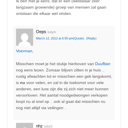
Ik ben met je eens, dat er een (weliswaar zeer
langzaam groeiende) groep van mensen zal gaan
ontstaan die elkaar wel vinden.
Oeps
says:
March 12, 2012 at 6:55 pm
(Quote)
(Reply)
Voerman
,
Misschien moet je het stukje hierboven van
Duufbier
nog eens lezen. Zomaar blijven zitten in je huis ..
rustig afwachten tot er misschien een gek langskomt,
is
nu
voor velen, en zal in de toekomst voor vele
anderen, een luxe zijn die zij zich niet meer kunnen
veroorloven. Het aantal noodgedwongen verkopen
loopt nu al snel op .. ook al gaat dat misschien nu
nog niet altijd via veilingen ..
nhz
says: