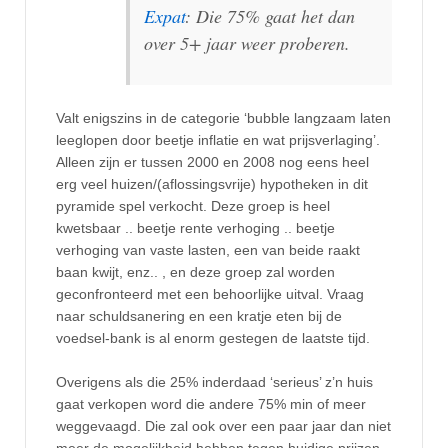
Expat
: Die 75% gaat het dan
over 5+ jaar weer proberen.
Valt enigszins in de categorie ‘bubble langzaam laten
leeglopen door beetje inflatie en wat prijsverlaging’.
Alleen zijn er tussen 2000 en 2008 nog eens heel
erg veel huizen/(aflossingsvrije) hypotheken in dit
pyramide spel verkocht. Deze groep is heel
kwetsbaar .. beetje rente verhoging .. beetje
verhoging van vaste lasten, een van beide raakt
baan kwijt, enz.. , en deze groep zal worden
geconfronteerd met een behoorlijke uitval. Vraag
naar schuldsanering en een kratje eten bij de
voedsel-bank is al enorm gestegen de laatste tijd.
Overigens als die 25% inderdaad ‘serieus’ z’n huis
gaat verkopen word die andere 75% min of meer
weggevaagd. Die zal ook over een paar jaar dan niet