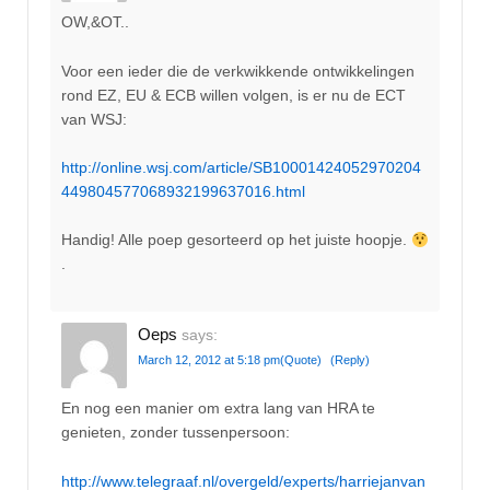
OW,&OT..
Voor een ieder die de verkwikkende ontwikkelingen
rond EZ, EU & ECB willen volgen, is er nu de ECT
van WSJ:
http://online.wsj.com/article/SB10001424052970204
449804577068932199637016.html
Handig! Alle poep gesorteerd op het juiste hoopje.
.
Oeps
says:
March 12, 2012 at 5:18 pm
(Quote)
(Reply)
En nog een manier om extra lang van HRA te
genieten, zonder tussenpersoon:
http://www.telegraaf.nl/overgeld/experts/harriejanvan