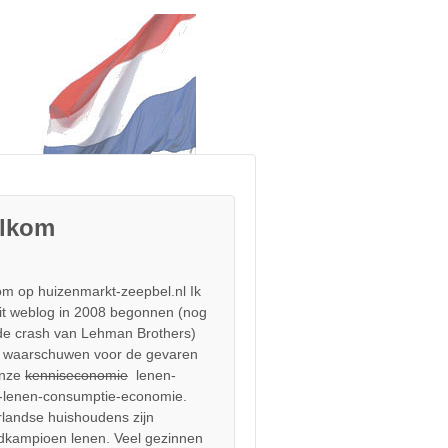
lkom
m op huizenmarkt-zeepbel.nl Ik
it weblog in 2008 begonnen (nog
de crash van Lehman Brothers)
 waarschuwen voor de gevaren
onze
kenniseconomie
lenen-
-lenen-consumptie-economie.
landse huishoudens zijn
dkampioen lenen. Veel gezinnen