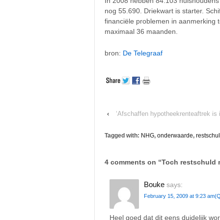
In 2008 hebben 84.103 huishoudens 
nog 55.690. Driekwart is starter. Sch
financiële problemen in aanmerking
maximaal 36 maanden.
bron:
De Telegraaf
‹
‘Afschaffen hypotheekrenteaftrek is
Tagged with:
NHG
,
onderwaarde
,
restschu
4 comments on “
Toch restschuld 
Bouke
says:
February 15, 2009 at 9:23 am
(Q
Heel goed dat dit eens duidelijk w