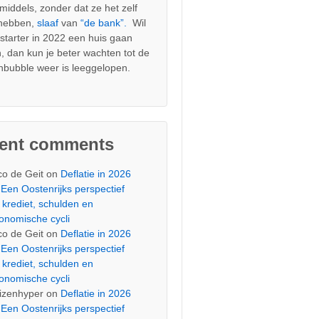
nmiddels, zonder dat ze het zelf
 hebben,
slaaf
van
“de bank”.
Wil
s starter in 2022 een huis gaan
, dan kun je beter wachten tot de
nbubble weer is leeggelopen.
cent comments
co de Geit
on
Deflatie in 2026
Een Oostenrijks perspectief
 krediet, schulden en
onomische cycli
co de Geit
on
Deflatie in 2026
Een Oostenrijks perspectief
 krediet, schulden en
onomische cycli
izenhyper
on
Deflatie in 2026
Een Oostenrijks perspectief