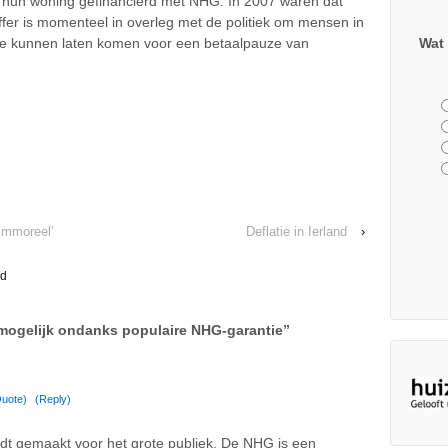
hun woning gefinancierd met NHG. In 2007 waren dat
iffer is momenteel in overleg met de politiek om mensen in
Wat 
 te kunnen laten komen voor een betaalpauze van
 immoreel’
Deflatie in Ierland
›
ld
mogelijk ondanks populaire NHG-garantie
”
uote)
(Reply)
ordt gemaakt voor het grote publiek. De NHG is een