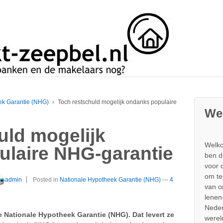
ek Garantie (NHG)
›
Toch restschuld mogelijk ondanks populaire
We
uld mogelijk
Welko
laire NHG-garantie
ben d
voor 
om te
admin
Posted in
Nationale Hypotheek Garantie (NHG)
—
4
van 
lenen
Neder
e Nationale Hypotheek Garantie (NHG). Dat levert ze
werel