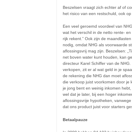
Beszelsen vraagt zich echter af of c
het risico van een restschuld, ook 
Een veel geroemd voordeel van NHG i
wat het verschil in de netto rente- e
rijk rekent.” Ook zijn de maandlast
nodig, omdat NHG als voorwaarde st
aflossingsvrij mag zijn. Beszelsen: „T
net boven water kunt houden, kan ged
directeur Karel Schiffer van de NHG
verkopen, zit er al wat geld in je spa
de rekening die NHG dan moet aflosse
die verkoop juist voorkomen door je l
je jong bent en weinig inkomen hebt, 
wel dat je later, bij een hoger inko
aflossingsvrije hypotheken, vanwege e
dat ons product juist voor starters ges
Betaalpauze