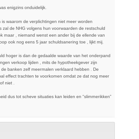
as enigzins onduidelijk.
n is waarom de verplichtingen niet meer worden
is zal de NHG volgens hun voorwaarden de restschuld
ok maar , niemand wenst een ander bij de ellende van
p ook nog eens 5 jaar schuldsanering toe , lijkt mij.
uld hoger is dan de gedaalde waarde van het onderpand
wongen verkoop lijden , mits de hypotheekgever zijn
als de banken zelf meermalen verklaard hebben . De
l effect trachten te voorkomen omdat ze dat nog meer
of niet .
osheid dus tot scheve situaties kan leiden en “slimmerikken”