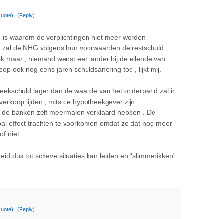
uote)
(Reply)
n is waarom de verplichtingen niet meer worden
s zal de NHG volgens hun voorwaarden de restschuld
ok maar , niemand wenst een ander bij de ellende van
p ook nog eens jaren schuldsanering toe , lijkt mij.
ekschuld lager dan de waarde van het onderpand zal in
 verkoop lijden , mits de hypotheekgever zijn
als de banken zelf meermalen verklaard hebben . De
l effect trachten te voorkomen omdat ze dat nog meer
of niet .
osheid dus tot scheve situaties kan leiden en “slimmerikken”
uote)
(Reply)