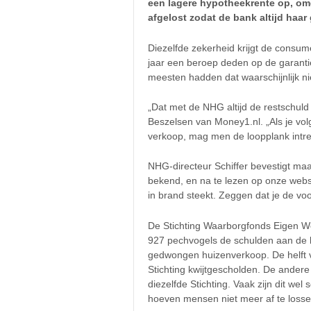
een lagere hypotheekrente op, om
afgelost zodat de bank altijd haar g
Diezelfde zekerheid krijgt de consum
jaar een beroep deden op de garantie,
meesten hadden dat waarschijnlijk ni
„Dat met de NHG altijd de restschuld 
Beszelsen van Money1.nl. „Als je vo
verkoop, mag men de loopplank intre
NHG-directeur Schiffer bevestigt maar
bekend, en na te lezen op onze websit
in brand steekt. Zeggen dat je de vo
De Stichting Waarborgfonds Eigen Wo
927 pechvogels de schulden aan de 
gedwongen huizenverkoop. De helft v
Stichting kwijtgescholden. De andere
diezelfde Stichting. Vaak zijn dit wel
hoeven mensen niet meer af te loss