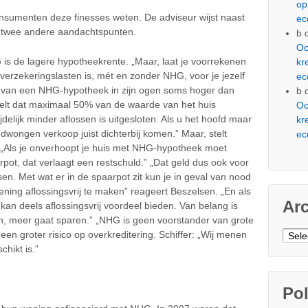
op
onsumenten deze finesses weten. De adviseur wijst naast
ec
op twee andere aandachtspunten.
b
Oo
s de lagere hypotheekrente. „Maar, laat je voorrekenen
kr
n verzekeringslasten is, mét en zonder NHG, voor je jezelf
ec
en van een NHG-hypotheek in zijn ogen soms hoger dan
b
elt dat maximaal 50% van de waarde van het huis
Oo
ijdelijk minder aflossen is uitgesloten. Als u het hoofd maar
kr
wongen verkoop juist dichterbij komen.” Maar, stelt
ec
. „Als je onverhoopt je huis met NHG-hypotheek moet
arpot, dat verlaagt een restschuld.” „Dat geld dus ook voor
n. Met wat er in de spaarpot zit kun je in geval van nood
ening aflossingsvrij te maken” reageert Beszelsen. „En als
Ar
kan deels aflossingsvrij voordeel bieden. Van belang is
men, meer gaat sparen.” „NHG is geen voorstander van grote
Arch
en groter risico op overkreditering. Schiffer: „Wij menen
chikt is.”
Pol