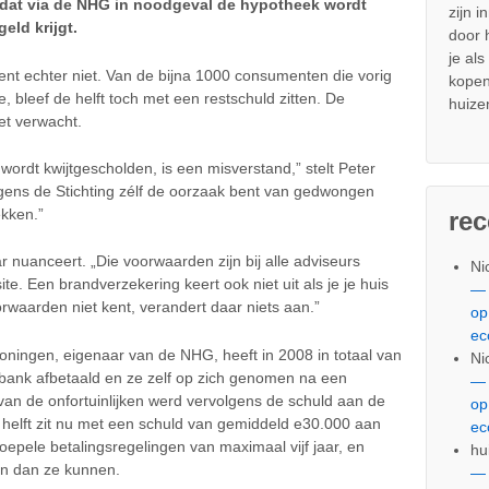
dat via de NHG in noodgeval de hypotheek wordt
zijn i
eld krijgt.
door
je al
ent echter niet. Van de bijna 1000 consumenten die vorig
kopen
 bleef de helft toch met een restschuld zitten. De
huize
et verwacht.
wordt kwijtgescholden, is een misverstand,” stelt Peter
lgens de Stichting zélf de oorzaak bent van gedwongen
kken.”
re
 nuanceert. „Die voorwaarden zijn bij alle adviseurs
Ni
e. Een brandverzekering keert ook niet uit als je je huis
— 
orwaarden niet kent, verandert daar niets aan.”
op
ec
ningen, eigenaar van de NHG, heeft in 2008 in totaal van
Ni
bank afbetaald en ze zelf op zich genomen na een
— 
an de onfortuinlijken werd vervolgens de schuld aan de
op
 helft zit nu met een schuld van gemiddeld e30.000 aan
ec
 soepele betalingsregelingen van maximaal vijf jaar, en
hu
en dan ze kunnen.
— 