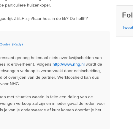
de particuliere huizenkoper.
Fol
uurlijk ZELF zijn/haar huis in de fik? De helft!?
Tweet
(Quote)
(Reply)
ressant genoeg helemaal niets over kwijtschelden van
ees ik eroverheen). Volgens
http://www.nhg.nl
wordt de
gedwongen verkoop is veroorzaakt door echtscheiding,
d of overlijden van de partner. Werkloosheid kan dus
 voor NHG.
 met situaties waarin in feite een daling van de
wongen verkoop zal zijn en in ieder geval de reden voor
als je van je onderwaarde af kunt komen doordat je het