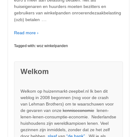
huiseigenaren en huurders moeten bezitters en
gebruikers van winkelpanden onroerendezaakbelasting
…
(ozb) betalen
Read more ›
Tagged with:
woz winkelpanden
Welkom
Welkom op huizenmarkt-zeepbel.nl Ik ben dit
weblog in 2008 begonnen (nog voor de crash
van Lehman Brothers) om te waarschuwen voor
de gevaren van onze
kenniseconomie
lenen-
lenen-lenen-consumptie-economie. Nederlandse
huishoudens zijn wereldkampioen lenen. Veel
gezinnen zijn inmiddels, zonder dat ze het zelf
door hebben,
slaaf
van
“de bank”.
Wil je als