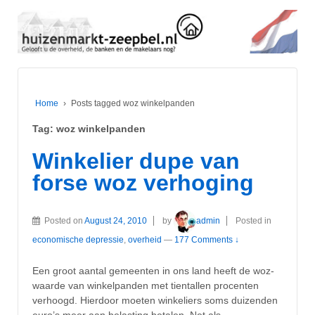
Home
›
Posts tagged woz winkelpanden
Tag:
woz winkelpanden
Winkelier dupe van
forse woz verhoging
Posted on
August 24, 2010
by
admin
Posted in
economische depressie
,
overheid
—
177 Comments ↓
Een groot aantal gemeenten in ons land heeft de woz-
waarde van winkelpanden met tientallen procenten
verhoogd. Hierdoor moeten winkeliers soms duizenden
euro’s meer aan belasting betalen. Net als