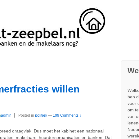
We
erfracties willen
Welko
ben d
voor 
om te
admin
Posted in
politiek
—
109 Comments ↓
van 
lenen
Neder
j breed draagvlak. Dus moet het kabinet een nationaal
werel
raties, makelaars, huurdersorganisaties en banken. Dat