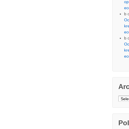
op
ec
b
Oo
kr
ec
b
Oo
kr
ec
Ar
Arch
Pol