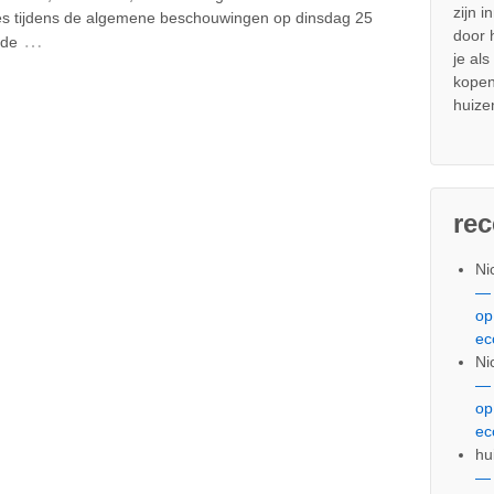
zijn i
ies tijdens de algemene beschouwingen op dinsdag 25
door
…
 de
je al
kopen
huize
re
Ni
— 
op
ec
Ni
— 
op
ec
hu
— 