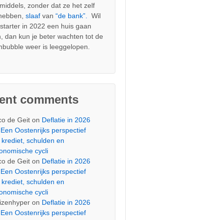
nmiddels, zonder dat ze het zelf
 hebben,
slaaf
van
“de bank”.
Wil
s starter in 2022 een huis gaan
, dan kun je beter wachten tot de
nbubble weer is leeggelopen.
cent comments
co de Geit
on
Deflatie in 2026
Een Oostenrijks perspectief
 krediet, schulden en
onomische cycli
co de Geit
on
Deflatie in 2026
Een Oostenrijks perspectief
 krediet, schulden en
onomische cycli
izenhyper
on
Deflatie in 2026
Een Oostenrijks perspectief