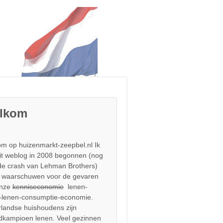
lkom
m op huizenmarkt-zeepbel.nl Ik
it weblog in 2008 begonnen (nog
de crash van Lehman Brothers)
 waarschuwen voor de gevaren
onze
kenniseconomie
lenen-
-lenen-consumptie-economie.
landse huishoudens zijn
dkampioen lenen. Veel gezinnen