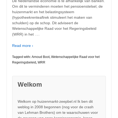
De Nederlandse economie is te afhankelijk van banken.
Om dit te verminderen moeten het pensioenstelsel, de
huizenmarkt en het belastingsysteem
(hypotheekrenteaftrek stimuleert het maken van
schulden) op de schop. Dit adviseert de
Wetenschappelijke Raad voor het Regeringsbeleid
…
(WRR) in het
Read more ›
Tagged with:
Arnoud Boot
,
Wetenschappelijke Raad voor het
Regeringsbeleid
,
WRR
Welkom
Welkom op huizenmarkt-zeepbel.nl Ik ben dit
weblog in 2008 begonnen (nog voor de crash
van Lehman Brothers) om te waarschuwen voor
de gevaren van onze
kenniseconomie
lenen-