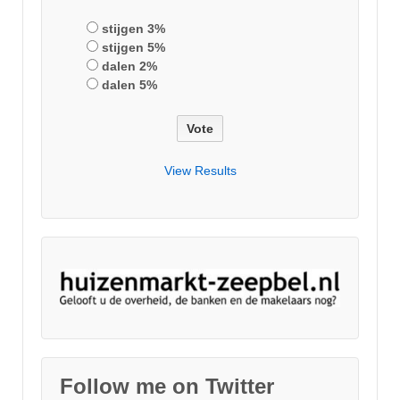
stijgen 3%
stijgen 5%
dalen 2%
dalen 5%
View Results
Follow me on Twitter