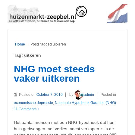
Home
›
Posts tagged uitkeren
Tag:
uitkeren
NHG moet steeds
vaker uitkeren
Posted on
October 7, 2010
by
admin
Posted in
economische depressie
,
Nationale Hypotheek Garantie (NHG)
—
11 Comments ↓
Het aantal mensen met een NHG-hypotheek dat hun
huis gedwongen met verlies moest verkopen is in de
eerste negen maanden van dit jaar opgelopen tot 985,