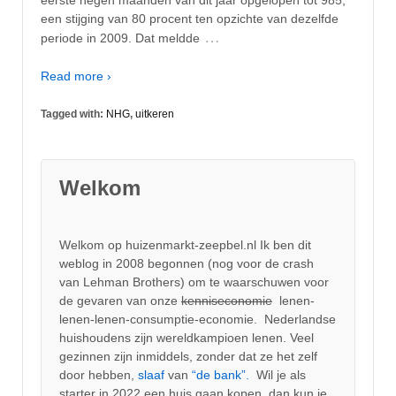
een stijging van 80 procent ten opzichte van dezelfde
…
periode in 2009. Dat meldde
Read more ›
Tagged with:
NHG
,
uitkeren
Welkom
Welkom op huizenmarkt-zeepbel.nl Ik ben dit
weblog in 2008 begonnen (nog voor de crash
van Lehman Brothers) om te waarschuwen voor
de gevaren van onze
kenniseconomie
lenen-
lenen-lenen-consumptie-economie. Nederlandse
huishoudens zijn wereldkampioen lenen. Veel
gezinnen zijn inmiddels, zonder dat ze het zelf
door hebben,
slaaf
van
“de bank”.
Wil je als
starter in 2022 een huis gaan kopen, dan kun je