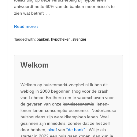
antwoordt netto 60% van de banken meer risico’s te
…
zien wat betreft
Read more ›
Tagged with:
banken
,
hypotheken
,
strenger
Welkom
Welkom op huizenmarkt-zeepbel.nl Ik ben dit
weblog in 2008 begonnen (nog voor de crash
van Lehman Brothers) om te waarschuwen voor
de gevaren van onze
kenniseconomie
lenen-
lenen-lenen-consumptie-economie. Nederlandse
huishoudens zijn wereldkampioen lenen. Veel
gezinnen zijn inmiddels, zonder dat ze het zelf
door hebben,
slaaf
van
“de bank”.
Wil je als
starter in 2022 een huis gaan kopen, dan kun je