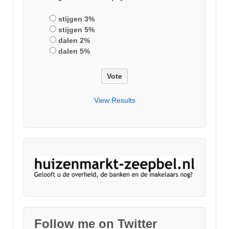
stijgen 3%
stijgen 5%
dalen 2%
dalen 5%
View Results
Follow me on Twitter