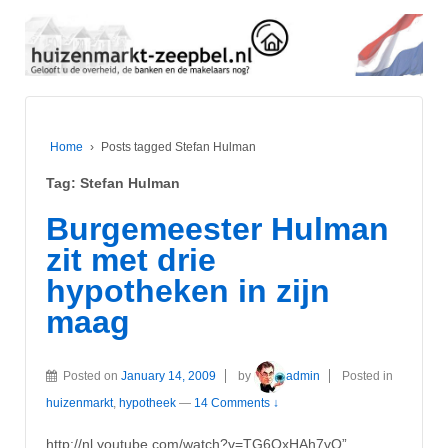
Home
›
Posts tagged Stefan Hulman
Tag:
Stefan Hulman
Burgemeester Hulman
zit met drie
hypotheken in zijn
maag
Posted on
January 14, 2009
by
admin
Posted in
huizenmarkt
,
hypotheek
—
14 Comments ↓
http://nl.youtube.com/watch?v=TG6OxHAh7vQ”