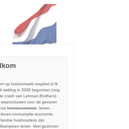
lkom
m op huizenmarkt-zeepbel.nl Ik
it weblog in 2008 begonnen (nog
de crash van Lehman Brothers)
 waarschuwen voor de gevaren
onze
kenniseconomie
lenen-
-lenen-consumptie-economie.
landse huishoudens zijn
dkampioen lenen. Veel gezinnen