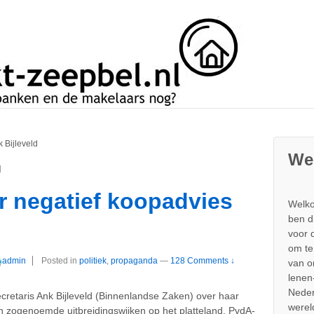
 Bijleveld
We
d
 negatief koopadvies
Welko
ben d
voor 
om te
admin
Posted in
politiek
,
propaganda
—
128 Comments ↓
van 
lenen
Neder
cretaris Ank Bijleveld (Binnenlandse Zaken) over haar
werel
 zogenoemde uitbreidingswijken op het platteland. PvdA-