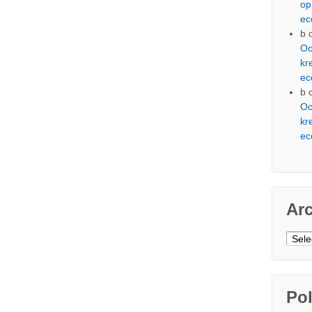
op
ec
b
Oo
kr
ec
b
Oo
kr
ec
Ar
Arch
Pol