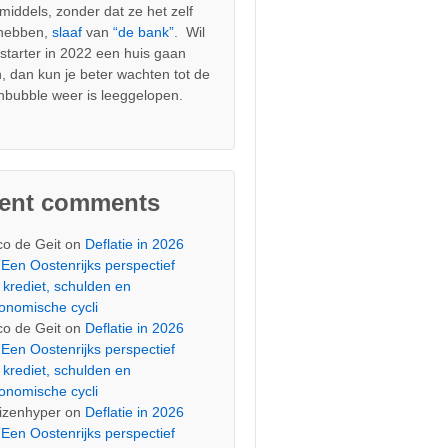
nmiddels, zonder dat ze het zelf
 hebben,
slaaf
van
“de bank”.
Wil
s starter in 2022 een huis gaan
, dan kun je beter wachten tot de
nbubble weer is leeggelopen.
cent comments
co de Geit
on
Deflatie in 2026
Een Oostenrijks perspectief
 krediet, schulden en
onomische cycli
co de Geit
on
Deflatie in 2026
Een Oostenrijks perspectief
 krediet, schulden en
onomische cycli
izenhyper
on
Deflatie in 2026
Een Oostenrijks perspectief