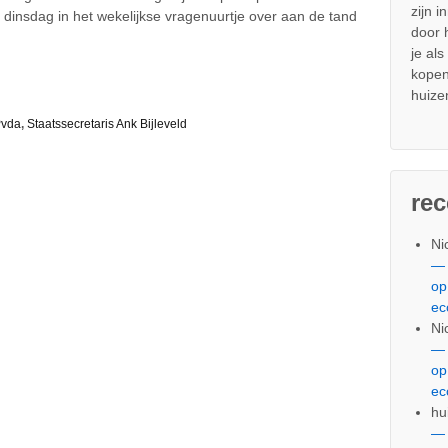
zijn i
r dinsdag in het wekelijkse vragenuurtje over aan de tand
door
je al
kopen
huize
vda
,
Staatssecretaris Ank Bijleveld
re
Ni
— 
op
ec
Ni
— 
op
ec
hu
— 