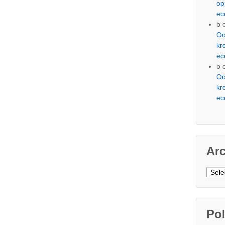
op
ec
b
Oo
kr
ec
b
Oo
kr
ec
Ar
Arch
Pol