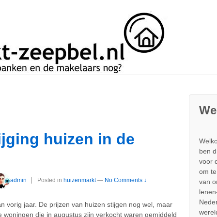
We
ijging huizen in de
Welko
ben d
voor 
om te
admin
Posted in
huizenmarkt
—
No Comments ↓
van 
lenen
Neder
 vorig jaar. De prijzen van huizen stijgen nog wel, maar
werel
e woningen die in augustus zijn verkocht waren gemiddeld