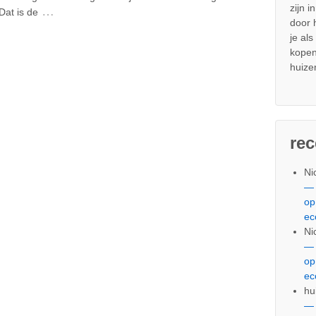
zijn i
…
Dat is de
door
je al
kopen
huize
re
Ni
— 
op
ec
Ni
— 
op
ec
hu
— 