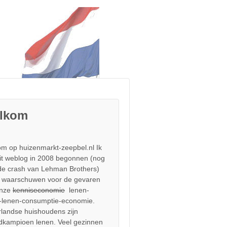
lkom
m op huizenmarkt-zeepbel.nl Ik
it weblog in 2008 begonnen (nog
de crash van Lehman Brothers)
 waarschuwen voor de gevaren
onze
kenniseconomie
lenen-
-lenen-consumptie-economie.
landse huishoudens zijn
dkampioen lenen. Veel gezinnen