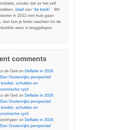
nmiddels, zonder dat ze het zelf
 hebben,
slaaf
van
“de bank”.
Wil
s starter in 2022 een huis gaan
, dan kun je beter wachten tot de
nbubble weer is leeggelopen.
cent comments
co de Geit
on
Deflatie in 2026
Een Oostenrijks perspectief
 krediet, schulden en
onomische cycli
co de Geit
on
Deflatie in 2026
Een Oostenrijks perspectief
 krediet, schulden en
onomische cycli
izenhyper
on
Deflatie in 2026
Een Oostenrijks perspectief