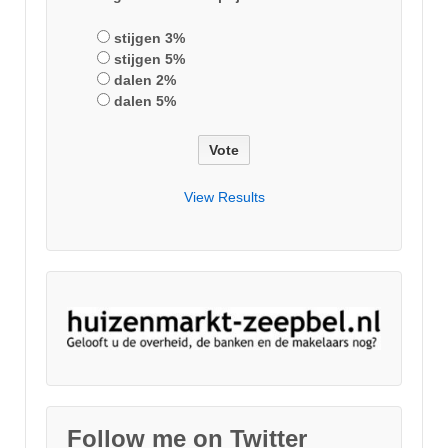
stijgen 3%
stijgen 5%
dalen 2%
dalen 5%
View Results
Follow me on Twitter