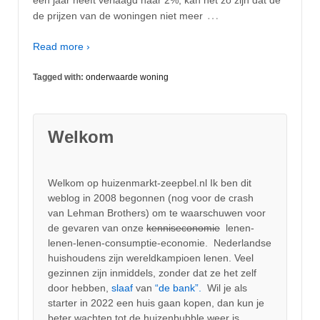
…
de prijzen van de woningen niet meer
Read more ›
Tagged with:
onderwaarde woning
Welkom
Welkom op huizenmarkt-zeepbel.nl Ik ben dit
weblog in 2008 begonnen (nog voor de crash
van Lehman Brothers) om te waarschuwen voor
de gevaren van onze
kenniseconomie
lenen-
lenen-lenen-consumptie-economie. Nederlandse
huishoudens zijn wereldkampioen lenen. Veel
gezinnen zijn inmiddels, zonder dat ze het zelf
door hebben,
slaaf
van
“de bank”.
Wil je als
starter in 2022 een huis gaan kopen, dan kun je
beter wachten tot de huizenbubble weer is