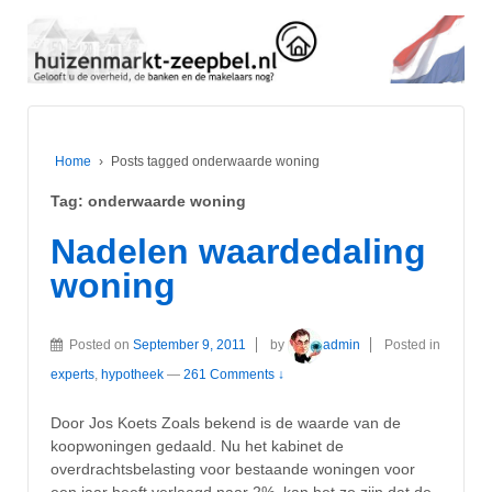
Home
›
Posts tagged onderwaarde woning
Tag:
onderwaarde woning
Nadelen waardedaling
woning
Posted on
September 9, 2011
by
admin
Posted in
experts
,
hypotheek
—
261 Comments ↓
Door Jos Koets Zoals bekend is de waarde van de
koopwoningen gedaald. Nu het kabinet de
overdrachtsbelasting voor bestaande woningen voor
een jaar heeft verlaagd naar 2%, kan het zo zijn dat de