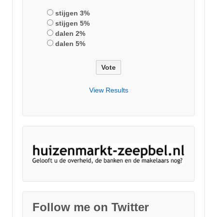
stijgen 3%
stijgen 5%
dalen 2%
dalen 5%
View Results
Follow me on Twitter