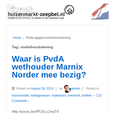
Home
›
Posts tagged onderhoudslening
Tag:
onderhoudslening
Waar is PvdA
wethouder Marnix
Norder mee bezig?
Posted on
August 29, 2013
by
admin
Posted in
huizenmarkt
,
lobbygroepen
,
makelaars
,
overheid
,
politiek
—
122
Comments ↓
http://youtu.be/9F2cLc2eqT0