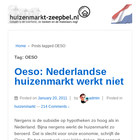
Home
›
Posts tagged OESO
Tag:
OESO
Oeso: Nederlandse
huizenmarkt werkt niet
Posted on
January 20, 2011
by
admin
Posted in
huizenmarkt
—
214 Comments ↓
Nergens is de subsidie op hypotheken zo hoog als in
Nederland. Bijna nergens werkt de huizenmarkt zo
beroerd. Dat is slecht voor onze economie, schrijft de
Oeso. En het zorgt ook voor lekke daken. Het rapport