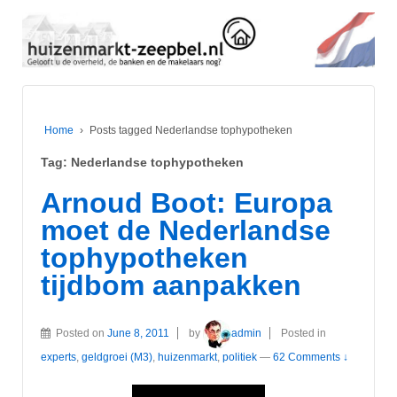
Home
›
Posts tagged Nederlandse tophypotheken
Tag:
Nederlandse tophypotheken
Arnoud Boot: Europa
moet de Nederlandse
tophypotheken
tijdbom aanpakken
Posted on
June 8, 2011
by
admin
Posted in
experts
,
geldgroei (M3)
,
huizenmarkt
,
politiek
—
62 Comments ↓