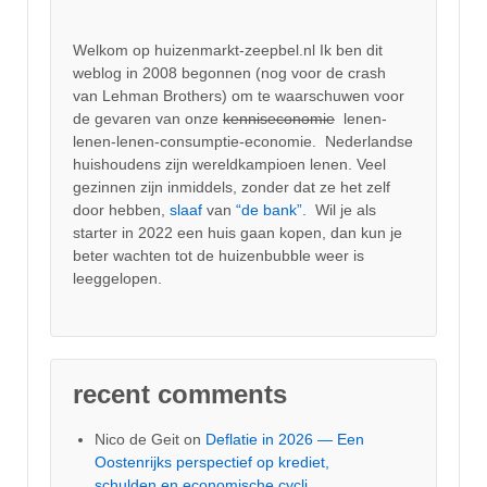
Welkom op huizenmarkt-zeepbel.nl Ik ben dit
weblog in 2008 begonnen (nog voor de crash
van Lehman Brothers) om te waarschuwen voor
de gevaren van onze
kenniseconomie
lenen-
lenen-lenen-consumptie-economie. Nederlandse
huishoudens zijn wereldkampioen lenen. Veel
gezinnen zijn inmiddels, zonder dat ze het zelf
door hebben,
slaaf
van
“de bank”.
Wil je als
starter in 2022 een huis gaan kopen, dan kun je
beter wachten tot de huizenbubble weer is
leeggelopen.
recent comments
Nico de Geit
on
Deflatie in 2026 — Een
Oostenrijks perspectief op krediet,
schulden en economische cycli