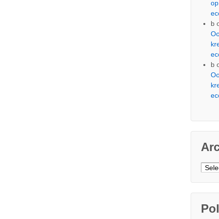
op
ec
b
Oo
kr
ec
b
Oo
kr
ec
Ar
Arch
Pol