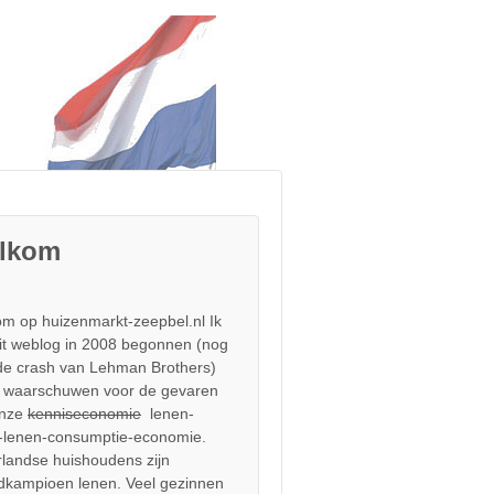
lkom
m op huizenmarkt-zeepbel.nl Ik
it weblog in 2008 begonnen (nog
de crash van Lehman Brothers)
 waarschuwen voor de gevaren
onze
kenniseconomie
lenen-
-lenen-consumptie-economie.
landse huishoudens zijn
dkampioen lenen. Veel gezinnen