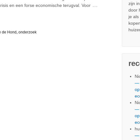
zijn i
…
tcrisis en een forse economische terugval. Voor
door
je al
kopen
huize
e de Hond
,
onderzoek
re
Ni
— 
op
ec
Ni
— 
op
ec
hu
— 