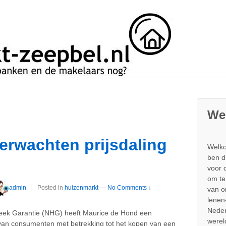
We
erwachten prijsdaling
Welko
ben d
voor 
om te
admin
Posted in
huizenmarkt
—
No Comments ↓
van 
lenen
Neder
heek Garantie (NHG) heeft Maurice de Hond een
werel
van consumenten met betrekking tot het kopen van een