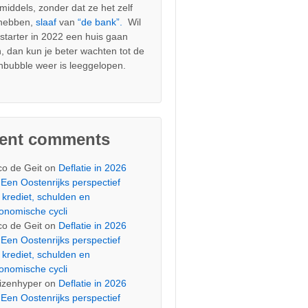
nmiddels, zonder dat ze het zelf
 hebben,
slaaf
van
“de bank”.
Wil
s starter in 2022 een huis gaan
, dan kun je beter wachten tot de
nbubble weer is leeggelopen.
cent comments
co de Geit
on
Deflatie in 2026
Een Oostenrijks perspectief
 krediet, schulden en
onomische cycli
co de Geit
on
Deflatie in 2026
Een Oostenrijks perspectief
 krediet, schulden en
onomische cycli
izenhyper
on
Deflatie in 2026
Een Oostenrijks perspectief