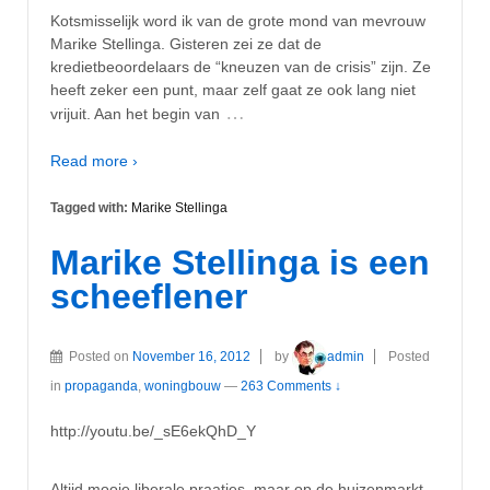
Kotsmisselijk word ik van de grote mond van mevrouw
Marike Stellinga. Gisteren zei ze dat de
kredietbeoordelaars de “kneuzen van de crisis” zijn. Ze
heeft zeker een punt, maar zelf gaat ze ook lang niet
…
vrijuit. Aan het begin van
Read more ›
Tagged with:
Marike Stellinga
Marike Stellinga is een
scheeflener
Posted on
November 16, 2012
by
admin
Posted
in
propaganda
,
woningbouw
—
263 Comments ↓
http://youtu.be/_sE6ekQhD_Y
Altijd mooie liberale praatjes, maar op de huizenmarkt