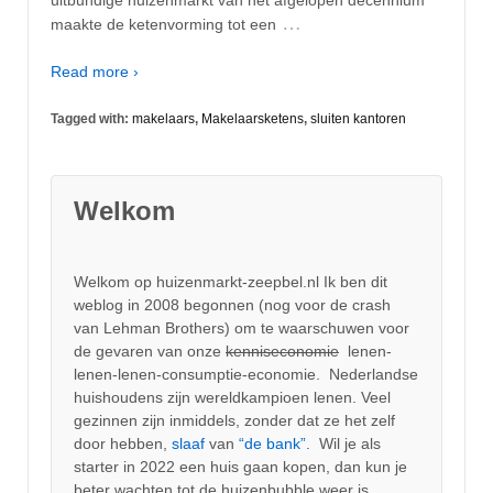
…
maakte de ketenvorming tot een
Read more ›
Tagged with:
makelaars
,
Makelaarsketens
,
sluiten kantoren
Welkom
Welkom op huizenmarkt-zeepbel.nl Ik ben dit
weblog in 2008 begonnen (nog voor de crash
van Lehman Brothers) om te waarschuwen voor
de gevaren van onze
kenniseconomie
lenen-
lenen-lenen-consumptie-economie. Nederlandse
huishoudens zijn wereldkampioen lenen. Veel
gezinnen zijn inmiddels, zonder dat ze het zelf
door hebben,
slaaf
van
“de bank”.
Wil je als
starter in 2022 een huis gaan kopen, dan kun je
beter wachten tot de huizenbubble weer is