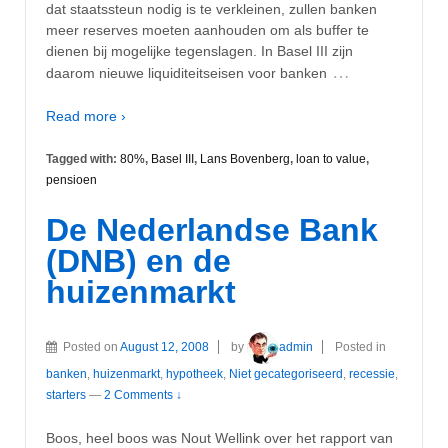
dat staatssteun nodig is te verkleinen, zullen banken
meer reserves moeten aanhouden om als buffer te
dienen bij mogelijke tegenslagen. In Basel III zijn
…
daarom nieuwe liquiditeitseisen voor banken
Read more ›
Tagged with:
80%
,
Basel III
,
Lans Bovenberg
,
loan to value
,
pensioen
De Nederlandse Bank
(DNB) en de
huizenmarkt
Posted on
August 12, 2008
by
admin
Posted in
banken
,
huizenmarkt
,
hypotheek
,
Niet gecategoriseerd
,
recessie
,
starters
—
2 Comments ↓
Boos, heel boos was Nout Wellink over het rapport van