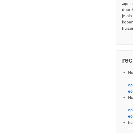
zijn i
door
je al
kopen
huize
re
Ni
— 
op
ec
Ni
— 
op
ec
hu
— 