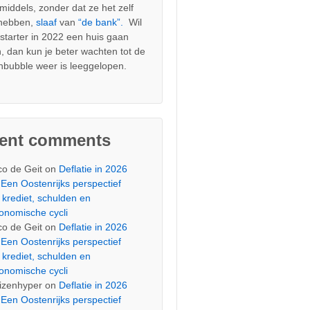
nmiddels, zonder dat ze het zelf
 hebben,
slaaf
van
“de bank”.
Wil
s starter in 2022 een huis gaan
, dan kun je beter wachten tot de
nbubble weer is leeggelopen.
cent comments
co de Geit
on
Deflatie in 2026
Een Oostenrijks perspectief
 krediet, schulden en
onomische cycli
co de Geit
on
Deflatie in 2026
Een Oostenrijks perspectief
 krediet, schulden en
onomische cycli
izenhyper
on
Deflatie in 2026
Een Oostenrijks perspectief