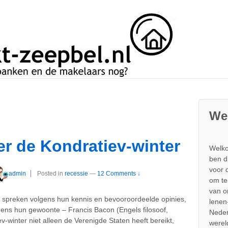
We
er de Kondratiev-winter
Welko
ben d
voor 
admin
Posted in
recessie
—
12 Comments ↓
om te
van 
 spreken volgens hun kennis en bevooroordeelde opinies,
lenen
gens hun gewoonte – Francis Bacon (Engels filosoof,
Neder
-winter niet alleen de Verenigde Staten heeft bereikt,
werel