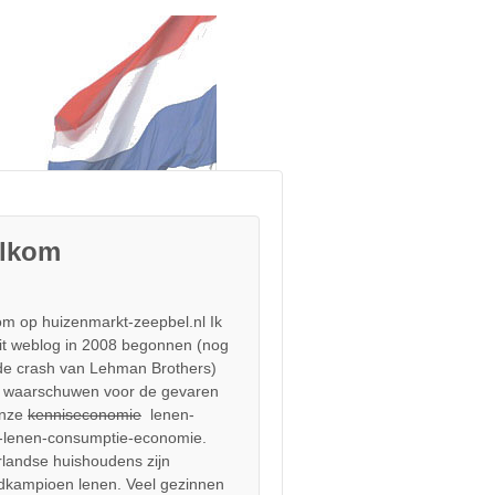
lkom
m op huizenmarkt-zeepbel.nl Ik
it weblog in 2008 begonnen (nog
de crash van Lehman Brothers)
 waarschuwen voor de gevaren
onze
kenniseconomie
lenen-
-lenen-consumptie-economie.
landse huishoudens zijn
dkampioen lenen. Veel gezinnen