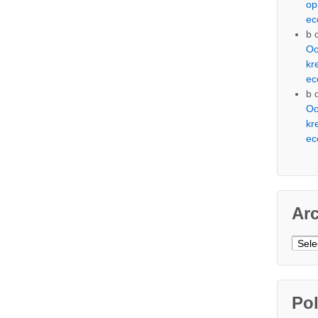
op
ec
b
Oo
kr
ec
b
Oo
kr
ec
Ar
Arch
Pol