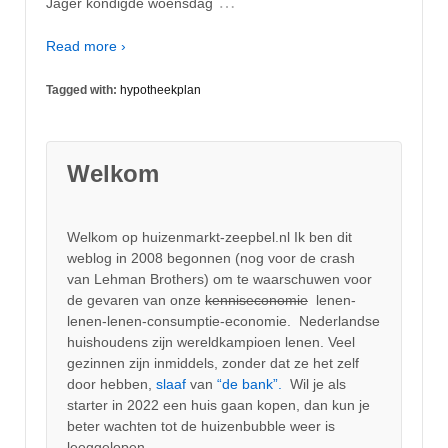
…
Jager kondigde woensdag
Read more ›
Tagged with:
hypotheekplan
Welkom
Welkom op huizenmarkt-zeepbel.nl Ik ben dit
weblog in 2008 begonnen (nog voor de crash
van Lehman Brothers) om te waarschuwen voor
de gevaren van onze
kenniseconomie
lenen-
lenen-lenen-consumptie-economie. Nederlandse
huishoudens zijn wereldkampioen lenen. Veel
gezinnen zijn inmiddels, zonder dat ze het zelf
door hebben,
slaaf
van
“de bank”.
Wil je als
starter in 2022 een huis gaan kopen, dan kun je
beter wachten tot de huizenbubble weer is
leeggelopen.