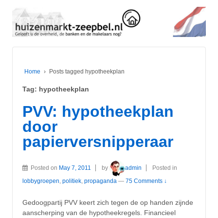
Home
›
Posts tagged hypotheekplan
Tag:
hypotheekplan
PVV: hypotheekplan
door
papierversnipperaar
Posted on
May 7, 2011
by
admin
Posted in
lobbygroepen
,
politiek
,
propaganda
—
75 Comments ↓
Gedoogpartij PVV keert zich tegen de op handen zijnde
aanscherping van de hypotheekregels. Financieel