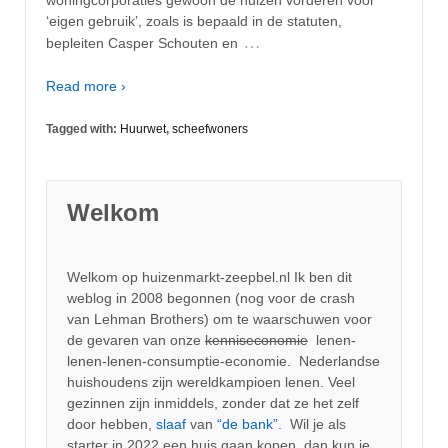
‘eigen gebruik’, zoals is bepaald in de statuten,
…
bepleiten Casper Schouten en
Read more ›
Tagged with:
Huurwet
,
scheefwoners
Welkom
Welkom op huizenmarkt-zeepbel.nl Ik ben dit
weblog in 2008 begonnen (nog voor de crash
van Lehman Brothers) om te waarschuwen voor
de gevaren van onze
kenniseconomie
lenen-
lenen-lenen-consumptie-economie. Nederlandse
huishoudens zijn wereldkampioen lenen. Veel
gezinnen zijn inmiddels, zonder dat ze het zelf
door hebben,
slaaf
van
“de bank”.
Wil je als
starter in 2022 een huis gaan kopen, dan kun je