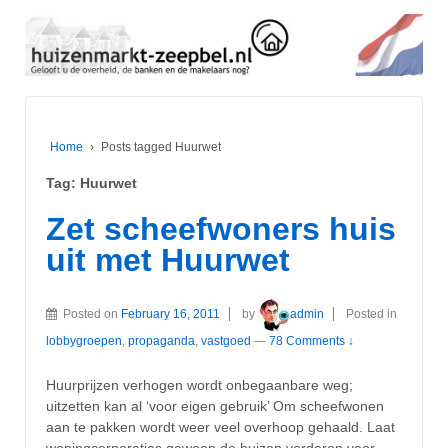
Home
›
Posts tagged Huurwet
Tag:
Huurwet
Zet scheefwoners huis
uit met Huurwet
Posted on
February 16, 2011
by
admin
Posted in
lobbygroepen
,
propaganda
,
vastgoed
—
78 Comments ↓
Huurprijzen verhogen wordt onbegaanbare weg;
uitzetten kan al ‘voor eigen gebruik’ Om scheefwonen
aan te pakken wordt weer veel overhoop gehaald. Laat
woningcorporaties gewoon de huizen vorderen voor