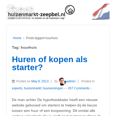
Home
›
Posts tagged huurhuis
Tag:
huurhuis
Huren of kopen als
starter?
Posted on
May 9, 2013
by
admin
Posted in
experts
,
huizenmarkt
,
huurwoningen
—
267 Comments ↓
De man achter De hypotheekkater heeft een nieuwe
website gebouwd om starters te helpen bij de keuze
tussen een huur of een koopwoning. Dit omdat alle
andere rekentools die je vindt op het internet alleen de