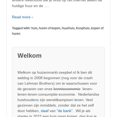
…
huidige huur en de
Read more ›
Tagged with:
huis
,
huren of kopen
,
huurhuis
,
Koophuis
,
kopen of
huren
Welkom
Welkom op huizenmarkt-zeepbel.nl Ik ben dit
weblog in 2008 begonnen (nog voor de crash
van Lehman Brothers) om te waarschuwen voor
de gevaren van onze
kenniseconomie
lenen-
lenen-lenen-consumptie-economie. Nederlandse
huishoudens zijn wereldkampioen lenen. Veel
gezinnen zijn inmiddels, zonder dat ze het zelf
door hebben,
slaaf
van
“de bank”.
Wil je als
starter in 2022 een huis gaan kopen, dan kun je